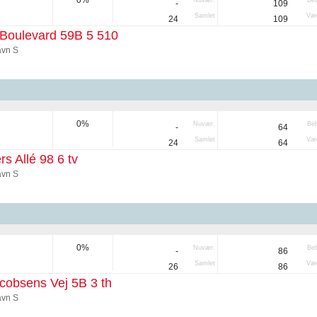
0%
Nuvær.
Be
-
109
Samlet
Væg
24
109
Boulevard 59B 5 510
vn S
0%
Nuvær.
Be
-
64
Samlet
Væg
24
64
rs Allé 98 6 tv
vn S
0%
Nuvær.
Be
-
86
Samlet
Væg
26
86
cobsens Vej 5B 3 th
vn S