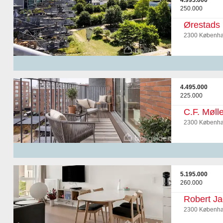
4.995.000
250.000
Ørestads 
2300 Københa
4.495.000
225.000
C.F. Mølle
2300 Københa
5.195.000
260.000
Robert Ja
2300 Københa