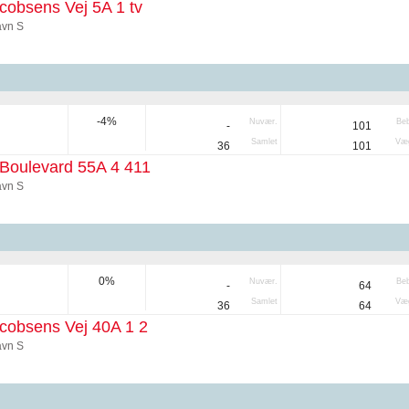
cobsens Vej 5A 1 tv
vn S
-4%
Nuvær.
Be
-
101
Samlet
Væg
36
101
Boulevard 55A 4 411
vn S
0%
Nuvær.
Be
-
64
Samlet
Væg
36
64
cobsens Vej 40A 1 2
vn S