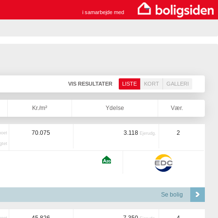
i samarbejde med
VIS RESULTATER
LISTE
KORT
GALLERI
Kr./m²
Ydelse
Vær.
70.075
3.118
2
boet
Ejerudg.
tet
Se bolig