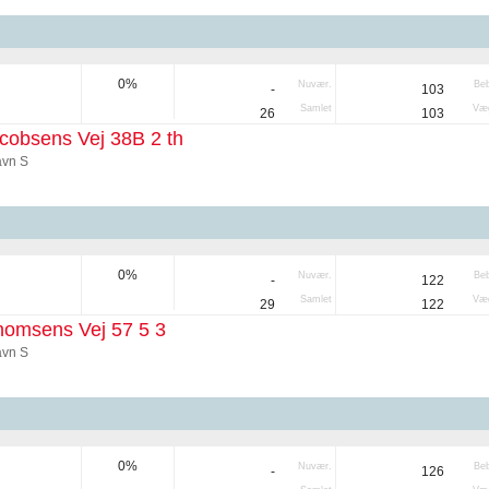
0%
Nuvær.
Be
-
103
Samlet
Væg
26
103
cobsens Vej 38B 2 th
vn S
0%
Nuvær.
Be
-
122
Samlet
Væg
29
122
homsens Vej 57 5 3
vn S
0%
Nuvær.
Be
-
126