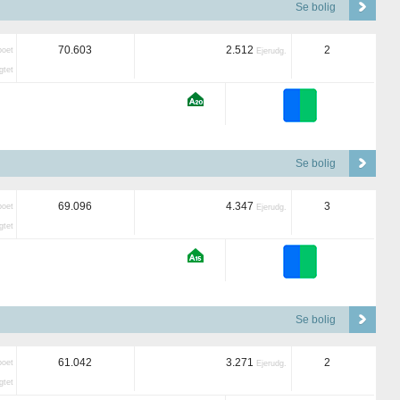
Se bolig
70.603
2.512
2
boet
Ejerudg.
tet
Se bolig
69.096
4.347
3
boet
Ejerudg.
tet
Se bolig
61.042
3.271
2
boet
Ejerudg.
tet