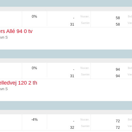
0%
Nuvær.
Be
-
58
Samlet
Væg
31
58
rs Allé 94 0 tv
vn S
0%
Nuvær.
Be
-
94
Samlet
Væg
31
94
ledvej 120 2 th
vn S
-4%
Nuvær.
Be
-
72
Samlet
Væg
32
72