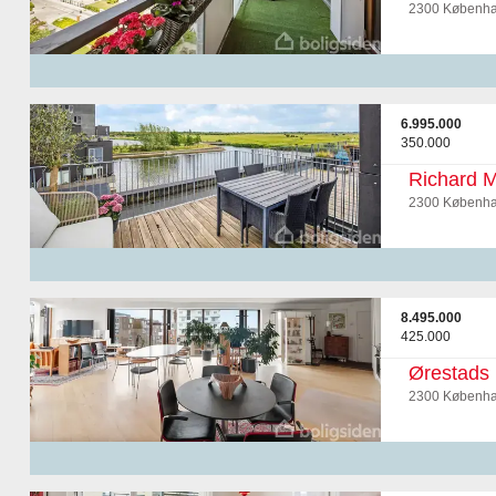
2300 Københa
6.995.000
350.000
Richard M
2300 Københa
8.495.000
425.000
Ørestads 
2300 Københa