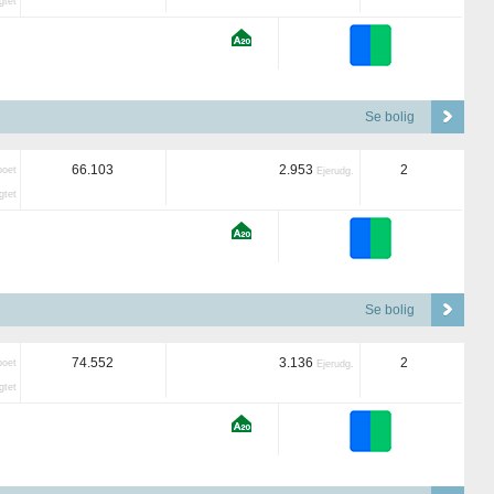
tet
Se bolig
66.103
2.953
2
boet
Ejerudg.
tet
Se bolig
74.552
3.136
2
boet
Ejerudg.
tet