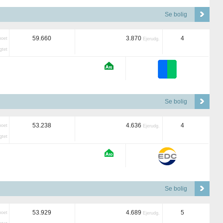
Se bolig
59.660
3.870
4
boet
Ejerudg.
tet
Se bolig
53.238
4.636
4
boet
Ejerudg.
tet
Se bolig
53.929
4.689
5
boet
Ejerudg.