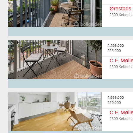
Ørestads 
2300 Københa
4.495.000
225.000
C.F. Mølle
2300 Københa
4.995.000
250.000
C.F. Mølle
2300 Københa