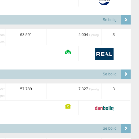
Se bolig
63.591
4.004
3
boet
Ejerudg.
tet
Se bolig
57.789
7.327
3
boet
Ejerudg.
tet
Se bolig