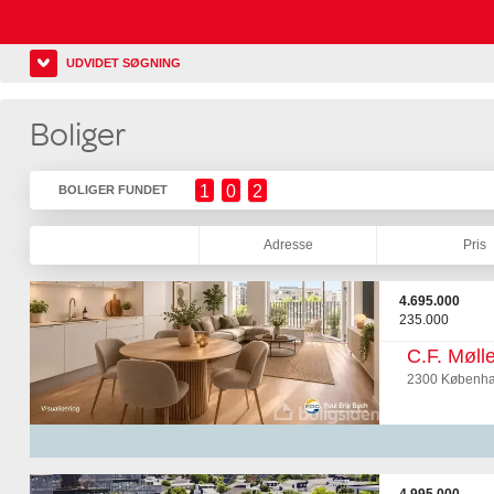
UDVIDET SØGNING
Boliger
1
0
2
BOLIGER FUNDET
Adresse
Pris
4.695.000
235.000
C.F. Mølle
2300 Københa