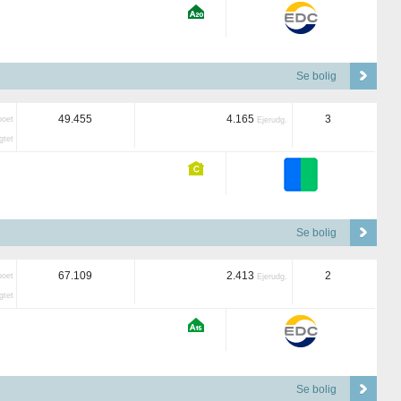
Se bolig
49.455
4.165
3
boet
Ejerudg.
tet
Se bolig
67.109
2.413
2
boet
Ejerudg.
tet
Se bolig