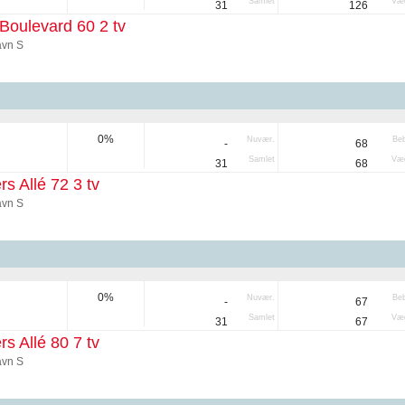
Samlet
Væg
31
126
Boulevard 60 2 tv
vn S
0%
Nuvær.
Be
-
68
Samlet
Væg
31
68
rs Allé 72 3 tv
vn S
0%
Nuvær.
Be
-
67
Samlet
Væg
31
67
rs Allé 80 7 tv
vn S