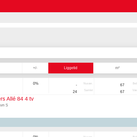
+/-
Liggetid
m²
0%
Nuvær.
Be
-
67
Samlet
Væg
24
67
rs Allé 84 4 tv
vn S