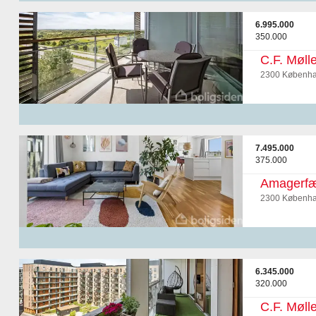
6.995.000
350.000
C.F. Mølle
2300 Københa
7.495.000
375.000
Amagerfæl
2300 Københa
6.345.000
320.000
C.F. Mølle