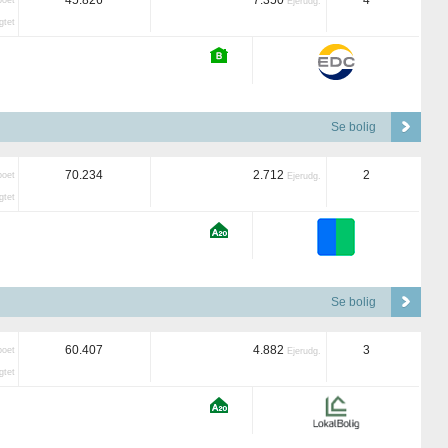
45.826
7.350
4
boet
Ejerudg.
tet
Se bolig
70.234
2.712
2
boet
Ejerudg.
tet
Se bolig
60.407
4.882
3
boet
Ejerudg.
tet