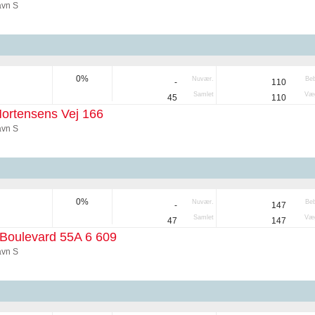
vn S
0%
Nuvær.
Be
-
110
Samlet
Væg
45
110
ortensens Vej 166
vn S
0%
Nuvær.
Be
-
147
Samlet
Væg
47
147
Boulevard 55A 6 609
vn S