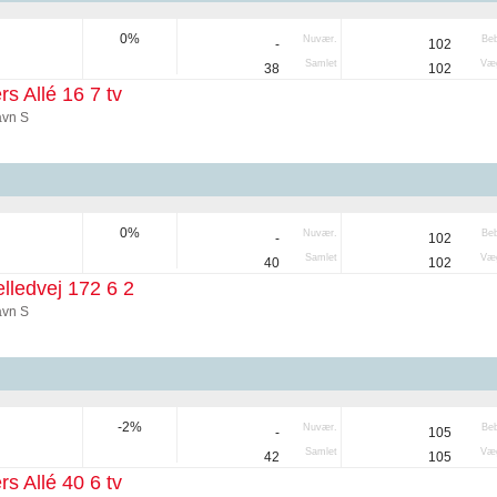
0%
Nuvær.
Be
-
102
Samlet
Væg
38
102
rs Allé 16 7 tv
vn S
0%
Nuvær.
Be
-
102
Samlet
Væg
40
102
ledvej 172 6 2
vn S
-2%
Nuvær.
Be
-
105
Samlet
Væg
42
105
rs Allé 40 6 tv