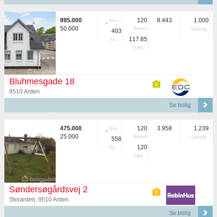
995.000
120
8.443
1.000
Nuvær.
-
50.000
Beboet
Ejerudg.
403
117.85
Samlet
Vægtet
Bluhmesgade 18
9510 Arden
Se bolig
475.000
120
3.958
1.239
Nuvær.
-
25.000
Beboet
Ejerudg.
558
120
Samlet
Vægtet
Søndersøgårdsvej 2
Storarden, 9510 Arden
Se bolig