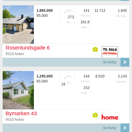
1.895.000
141
11.712
1.645
Nuvær.
-
95.000
Beboet
Ejerudg.
273
161.8
Samlet
Vægtet
Rosenlundsgade 6
9510 Arden
Se bolig
1.295.000
144
8.520
2.143
Nuvær.
-
65.000
Beboet
Ejerudg.
Samlet
16
152
Vægtet
Bymarken 43
9510 Arden
Se bolig