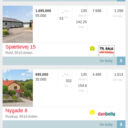
1.095.000
135
7.698
1.299
Nuvær.
-
55.000
Beboet
Ejerudg.
Samlet
53
142.25
Vægtet
Spættevej 15
Rold, 9510 Arden
Se bolig
695.000
135
4.495
1.013
Nuvær.
-
35.000
Beboet
Ejerudg.
332
154.6
Samlet
Vægtet
Nygade 8
Rostrup, 9510 Arden
Se bolig