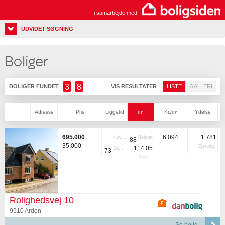
i samarbejde med
UDVIDET SØGNING
Boliger
3
8
BOLIGER FUNDET
VIS RESULTATER
LISTE
GALLERI
Adresse
Pris
Liggetid
m²
Kr./m²
Ydelse
695.000
6.094
1.781
Nuvær.
Beboet
-
88
35.000
Ejerudg.
114.05
Samlet
73
Vægtet
Rolighedsvej 10
9510 Arden