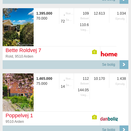
1.395.000
109
12.613
1.034
Nuvær.
-
70.000
Beboet
Ejerudg.
Samlet
72
110.6
Vægtet
Bette Roldvej 7
Rold, 9510 Arden
Se bolig
1.465.000
112
10.170
1.438
Nuvær.
-
75.000
Beboet
Ejerudg.
Samlet
14
144.05
Vægtet
Poppelvej 1
9510 Arden
Se bolig