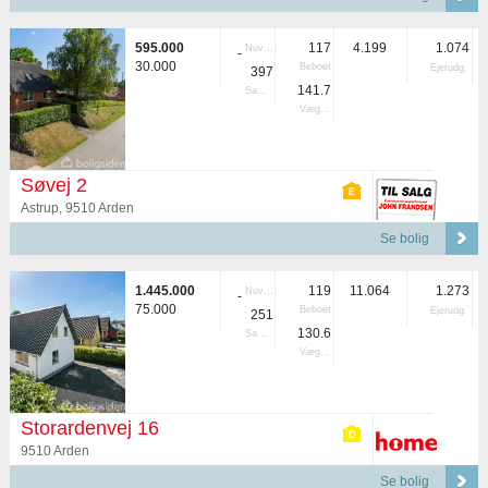
595.000
117
4.199
1.074
Nuvær.
-
30.000
Beboet
Ejerudg.
397
141.7
Samlet
Vægtet
Søvej 2
Astrup, 9510 Arden
Se bolig
1.445.000
119
11.064
1.273
Nuvær.
-
75.000
Beboet
Ejerudg.
251
130.6
Samlet
Vægtet
Storardenvej 16
9510 Arden
Se bolig