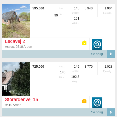
595.000
145
3.940
1.064
Nuvær.
-
Beboet
Ejerudg.
Samlet
99
151
Vægtet
Lecavej 2
Astrup, 9510 Arden
Se bolig
725.000
149
3.770
1.028
Nuvær.
-
Beboet
Ejerudg.
143
192.3
Samlet
Vægtet
Storardenvej 15
9510 Arden
Se bolig