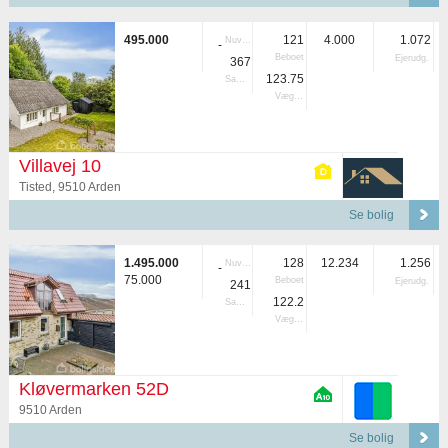
495.000
121
4.000
1.072
Nuvær.
-
Beboet
Ejerudg.
367
123.75
Samlet
Vægtet
Villavej 10
Tisted, 9510 Arden
Se bolig
1.495.000
128
12.234
1.256
Nuvær.
-
75.000
Beboet
Ejerudg.
241
122.2
Samlet
Vægtet
Kløvermarken 52D
9510 Arden
Se bolig