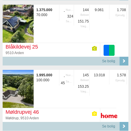
1.375.000
144
9.061
1.708
Nuvær.
-
70.000
Beboet
Ejerudg.
324
151.75
Samlet
Vægtet
Blåkildevej 25
9510 Arden
Se bolig
1.995.000
145
13.018
1.578
Nuvær.
-
100.000
Beboet
Ejerudg.
Samlet
45
153.25
Vægtet
Møldrupvej 46
Møldrup, 9510 Arden
Se bolig