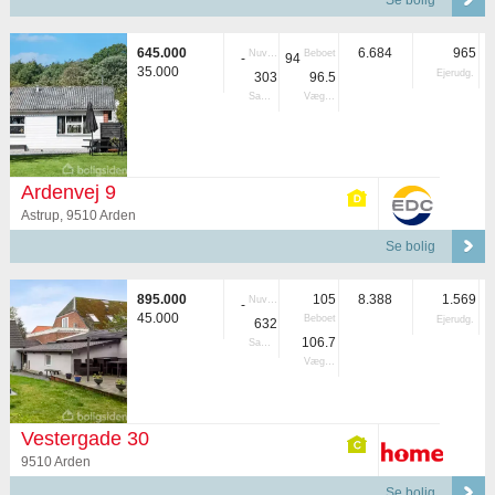
Se bolig
645.000
6.684
965
Nuvær.
Beboet
-
94
35.000
Ejerudg.
303
96.5
Samlet
Vægtet
Ardenvej 9
Astrup, 9510 Arden
Se bolig
895.000
105
8.388
1.569
Nuvær.
-
45.000
Beboet
Ejerudg.
632
106.7
Samlet
Vægtet
Vestergade 30
9510 Arden
Se bolig