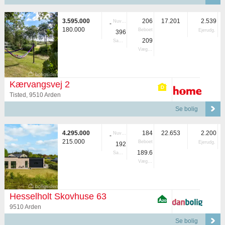
3.595.000
206
17.201
2.539
Nuvær.
-
180.000
Beboet
Ejerudg.
396
209
Samlet
Vægtet
Kærvangsvej 2
Tisted, 9510 Arden
Se bolig
4.295.000
184
22.653
2.200
Nuvær.
-
215.000
Beboet
Ejerudg.
192
189.6
Samlet
Vægtet
Hesselholt Skovhuse 63
9510 Arden
Se bolig