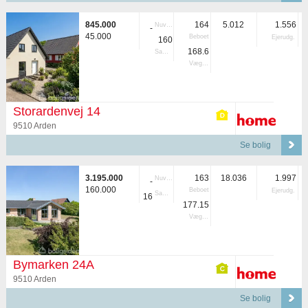
845.000
164
5.012
1.556
Nuvær.
-
45.000
Beboet
Ejerudg.
160
168.6
Samlet
Vægtet
Storardenvej 14
9510 Arden
Se bolig
3.195.000
163
18.036
1.997
Nuvær.
-
160.000
Beboet
Ejerudg.
Samlet
16
177.15
Vægtet
Bymarken 24A
9510 Arden
Se bolig