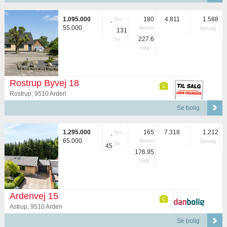
1.095.000
180
4.811
1.588
Nuvær.
-
55.000
Beboet
Ejerudg.
131
227.6
Samlet
Vægtet
Rostrup Byvej 18
Rostrup, 9510 Arden
Se bolig
1.295.000
165
7.318
1.212
Nuvær.
-
65.000
Beboet
Ejerudg.
Samlet
45
176.95
Vægtet
Ardenvej 15
Astrup, 9510 Arden
Se bolig