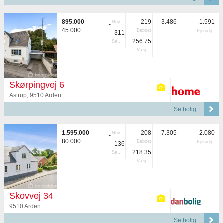
895.000
219
3.486
1.591
Nuvær.
-
45.000
Beboet
Ejerudg.
311
256.75
Samlet
Vægtet
Skørpingvej 6
Astrup, 9510 Arden
Se bolig
1.595.000
208
7.305
2.080
Nuvær.
-
80.000
Beboet
Ejerudg.
136
218.35
Samlet
Vægtet
Skovvej 34
9510 Arden
Se bolig