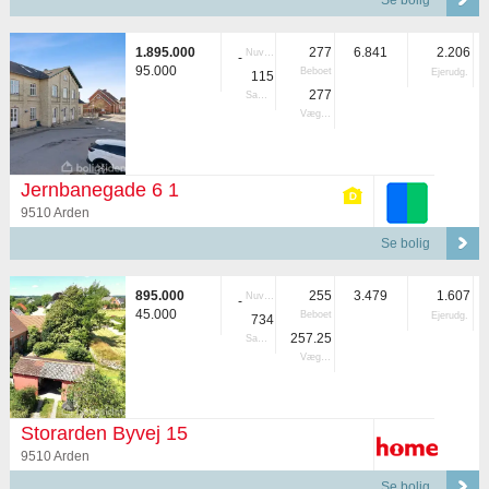
Se bolig
1.895.000
277
6.841
2.206
Nuvær.
-
95.000
Beboet
Ejerudg.
115
277
Samlet
Vægtet
Jernbanegade 6 1
9510 Arden
Se bolig
895.000
255
3.479
1.607
Nuvær.
-
45.000
Beboet
Ejerudg.
734
257.25
Samlet
Vægtet
Storarden Byvej 15
9510 Arden
Se bolig