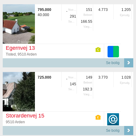
795.000
151
4.773
1.205
Nuvær.
-
40.000
Beboet
Ejerudg.
291
166.55
Samlet
Vægtet
Egernvej 13
Tisted, 9510 Arden
Se bolig
725.000
149
3.770
1.028
Nuvær.
-
Beboet
Ejerudg.
145
192.3
Samlet
Vægtet
Storardenvej 15
9510 Arden
Se bolig