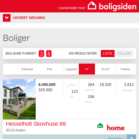
i samarbejde med
UDVIDET SØGNING
Boliger
3
8
BOLIGER FUNDET
VIS RESULTATER
LISTE
GALLERI
Adresse
Pris
Liggetid
m²
Kr./m²
Ydelse
6.495.000
284
19.330
2.812
Nuvær.
-
325.000
Beboet
Ejerudg.
122
336
Samlet
Vægtet
Hesselholt Skovhuse 89
9510 Arden