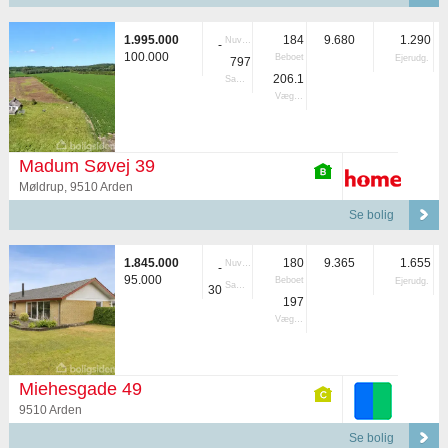
1.995.000
184
9.680
1.290
Nuvær.
-
100.000
Beboet
Ejerudg.
797
206.1
Samlet
Vægtet
Madum Søvej 39
Møldrup, 9510 Arden
Se bolig
1.845.000
180
9.365
1.655
Nuvær.
-
95.000
Beboet
Ejerudg.
Samlet
30
197
Vægtet
Miehesgade 49
9510 Arden
Se bolig