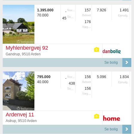
1.395.000
157
7.926
1.491
Nuvær.
-
70.000
Beboet
Ejerudg.
Samlet
45
176
Vægtet
Myhlenbergvej 92
Gandrup, 9510 Arden
Se bolig
795.000
156
5.096
1.834
Nuvær.
-
40.000
Beboet
Ejerudg.
438
156
Samlet
Vægtet
Ardenvej 11
Astrup, 9510 Arden
Se bolig