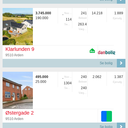
3.745.000
241
14.218
1.889
Nuvær.
-
190.000
Beboet
Ejerudg.
114
263.4
Samlet
Vægtet
Klarlunden 9
9510 Arden
Se bolig
495.000
240
2.062
1.387
Nuvær.
-
25.000
Beboet
Ejerudg.
1304
240
Samlet
Vægtet
Østergade 2
9510 Arden
Se bolig