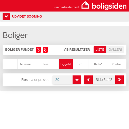
i samarbejde med
UDVIDET SØGNING
Boliger
3
8
BOLIGER FUNDET
VIS RESULTATER
LISTE
GALLERI
Adresse
Pris
Liggetid
m²
Kr./m²
Ydelse
Resultater pr. side
20
Side 3 af 2