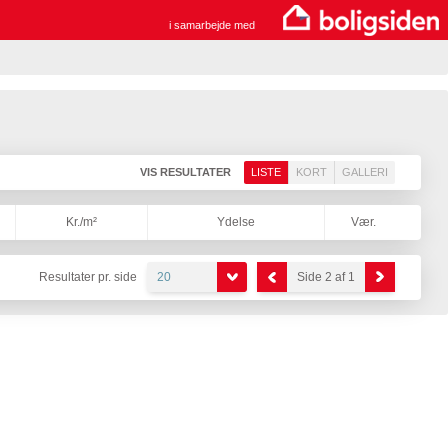
i samarbejde med
VIS RESULTATER
LISTE
KORT
GALLERI
Kr./m²
Ydelse
Vær.
Resultater pr. side
20
Side 2 af 1