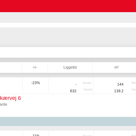
+/-
Liggetid
m²
-23%
Nuvær.
Be
-
144
Samlet
Væg
632
139.2
kærvej 6
arde