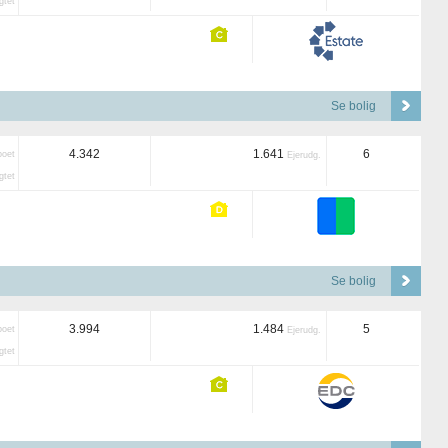
tet
Se bolig
4.342
1.641
6
boet
Ejerudg.
tet
Se bolig
3.994
1.484
5
boet
Ejerudg.
tet