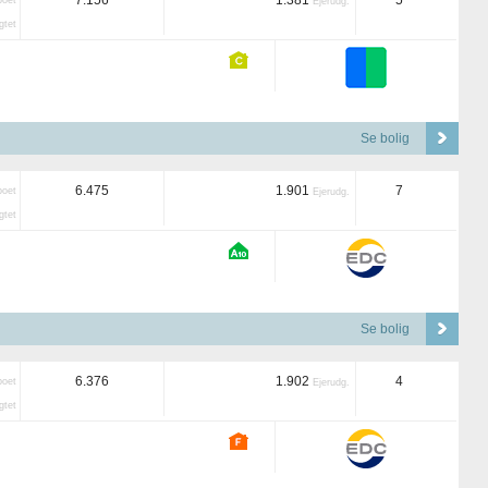
7.156
1.381
5
boet
Ejerudg.
tet
Se bolig
6.475
1.901
7
boet
Ejerudg.
tet
Se bolig
6.376
1.902
4
boet
Ejerudg.
tet