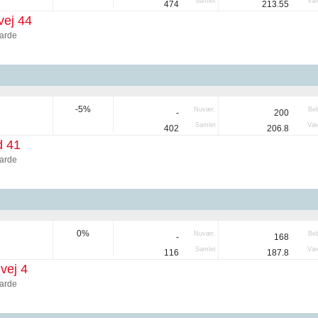
Samlet
Væg
474
213.55
vej 44
arde
-5%
Nuvær.
Be
-
200
Samlet
Væg
402
206.8
d 41
arde
0%
Nuvær.
Be
-
168
Samlet
Væg
116
187.8
vej 4
arde