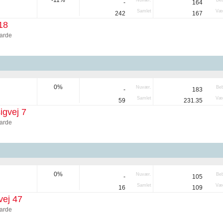
-11%
Nuvær.
Be
-
164
Samlet
Væg
242
167
18
arde
0%
Nuvær.
Be
-
183
Samlet
Væg
59
231.35
igvej 7
arde
0%
Nuvær.
Be
-
105
Samlet
Væg
16
109
vej 47
arde