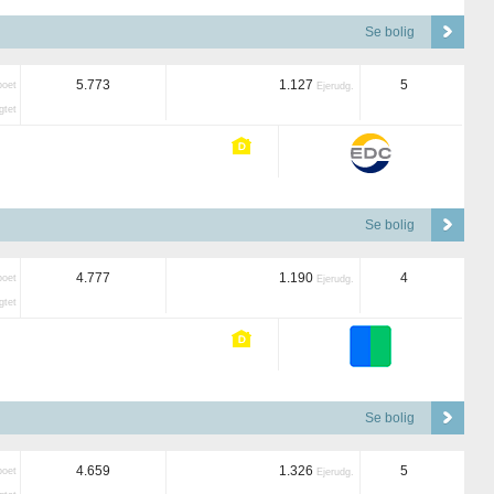
Se bolig
5.773
1.127
5
boet
Ejerudg.
tet
Se bolig
4.777
1.190
4
boet
Ejerudg.
tet
Se bolig
4.659
1.326
5
boet
Ejerudg.