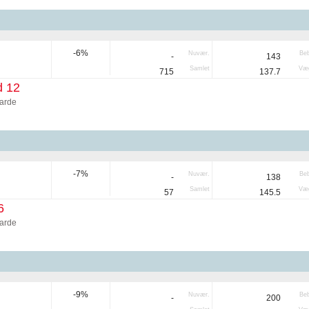
-6%
Nuvær.
Be
-
143
Samlet
Væg
715
137.7
d 12
arde
-7%
Nuvær.
Be
-
138
Samlet
Væg
57
145.5
6
arde
-9%
Nuvær.
Be
-
200