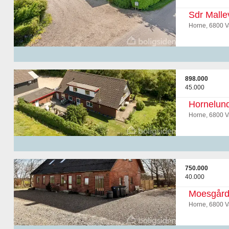
Sdr Malle
Horne, 6800 V
898.000
45.000
Hornelun
Horne, 6800 V
750.000
40.000
Moesgård
Horne, 6800 V