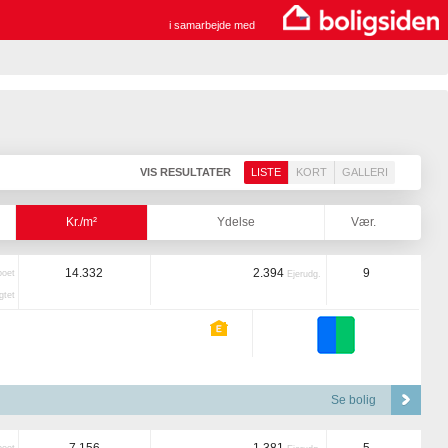
i samarbejde med
VIS RESULTATER
LISTE
KORT
GALLERI
Kr./m²
Ydelse
Vær.
14.332
2.394
9
boet
Ejerudg.
tet
Se bolig