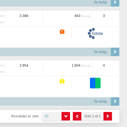
Se bolig
3.388
843
3
boet
Ejerudg.
tet
Se bolig
2.954
1.604
4
boet
Ejerudg.
tet
Se bolig
Resultater pr. side
20
Side 1 af 1