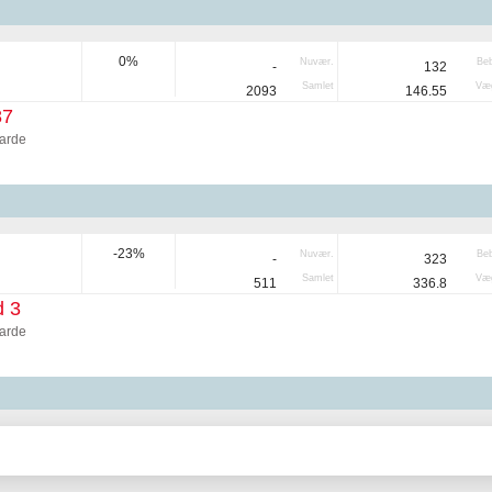
0%
Nuvær.
Be
-
132
Samlet
Væg
2093
146.55
87
arde
-23%
Nuvær.
Be
-
323
Samlet
Væg
511
336.8
d 3
arde