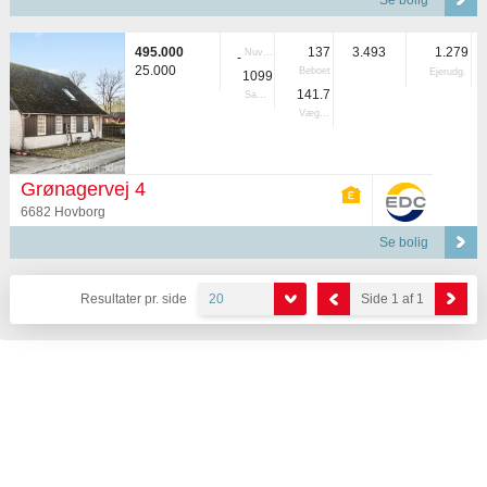
Se bolig
495.000
137
3.493
1.279
Nuvær.
-
25.000
Beboet
Ejerudg.
1099
141.7
Samlet
Vægtet
Grønagervej 4
6682 Hovborg
Se bolig
Resultater pr. side
20
Side 1 af 1