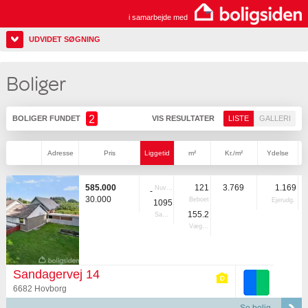
i samarbejde med
UDVIDET SØGNING
Boliger
2
BOLIGER FUNDET
VIS RESULTATER
LISTE
GALLERI
Adresse
Pris
Liggetid
m²
Kr./m²
Ydelse
585.000
121
3.769
1.169
Nuvær.
-
30.000
Beboet
Ejerudg.
1095
155.2
Samlet
Vægtet
Sandagervej 14
6682 Hovborg