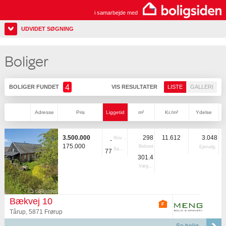
i samarbejde med
UDVIDET SØGNING
Boliger
4
BOLIGER FUNDET
VIS RESULTATER
LISTE
GALLERI
Adresse
Pris
Liggetid
m²
Kr./m²
Ydelse
3.500.000
298
11.612
3.048
Nuvær.
-
175.000
Beboet
Ejerudg.
Samlet
77
301.4
Vægtet
Bækvej 10
Tårup, 5871 Frørup