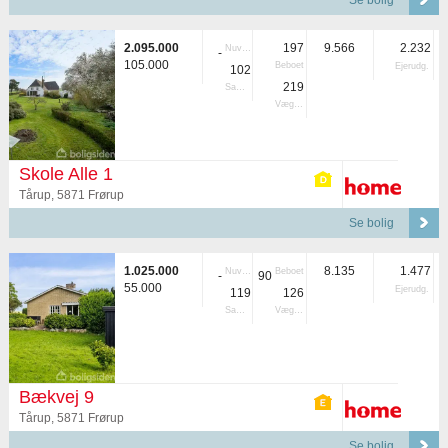
Se bolig
2.095.000
197
9.566
2.232
Nuvær.
-
105.000
Beboet
Ejerudg.
102
219
Samlet
Vægtet
Skole Alle 1
Tårup, 5871 Frørup
Se bolig
1.025.000
8.135
1.477
Nuvær.
Beboet
-
90
55.000
Ejerudg.
119
126
Samlet
Vægtet
Bækvej 9
Tårup, 5871 Frørup
Se bolig