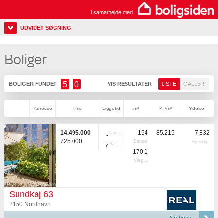
i samarbejde med
UDVIDET SØGNING
Boliger
5
0
BOLIGER FUNDET
VIS RESULTATER
LISTE
GALLERI
Adresse
Pris
Liggetid
m²
Kr./m²
Ydelse
14.495.000
154
85.215
7.832
Nuvær.
-
725.000
Beboet
Ejerudg.
Samlet
7
170.1
Vægtet
Sundkaj 63
2150 Nordhavn