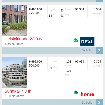
8.495.000
91.344
5.334
Nuvær.
Beboet
-
93
425.000
Ejerudg.
Samlet
Vægtet
13
93
Helsinkigade 23 0 tv
2150 Nordhavn
Se bolig
9.995.000
103
97.039
5.365
Nuvær.
-
500.000
Beboet
Ejerudg.
Samlet
26
103
Vægtet
Sundkaj 7 3 th
2150 Nordhavn
Se bolig