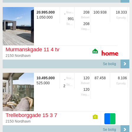
20.995.000
208
100.938
18.333
Nuvær.
-
1.050.000
Beboet
Ejerudg.
991
208
Samlet
Vægtet
Murmanskgade 11 4 tv
2150 Nordhavn
Se bolig
10.495.000
120
87.458
8.106
Nuvær.
-
525.000
Beboet
Ejerudg.
Samlet
2
120
Vægtet
Trelleborggade 15 3 7
2150 Nordhavn
Se bolig