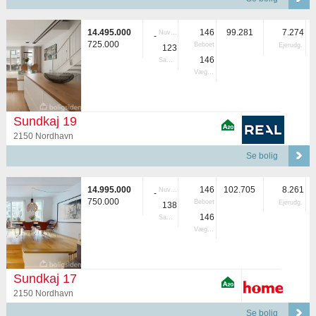
14.495.000
146
99.281
7.274
Nuvær.
-
725.000
Beboet
Ejerudg.
123
146
Samlet
Vægtet
Sundkaj 19
2150 Nordhavn
Se bolig
14.995.000
146
102.705
8.261
Nuvær.
-
750.000
Beboet
Ejerudg.
138
146
Samlet
Vægtet
Sundkaj 17
2150 Nordhavn
Se bolig