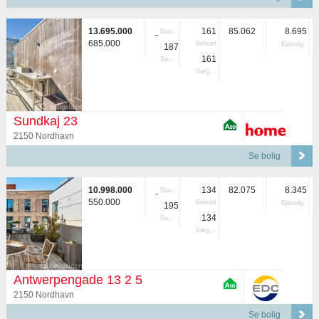
13.695.000
161
85.062
8.695
Nuvær.
-
685.000
Beboet
Ejerudg.
187
161
Samlet
Vægtet
Sundkaj 23
2150 Nordhavn
Se bolig
10.998.000
134
82.075
8.345
Nuvær.
-
550.000
Beboet
Ejerudg.
195
134
Samlet
Vægtet
Antwerpengade 13 2 5
2150 Nordhavn
Se bolig