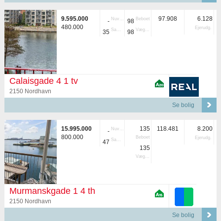
9.595.000
97.908
6.128
Nuvær.
Beboet
-
98
480.000
Ejerudg.
Samlet
Vægtet
35
98
Calaisgade 4 1 tv
2150 Nordhavn
Se bolig
15.995.000
135
118.481
8.200
Nuvær.
-
800.000
Beboet
Ejerudg.
Samlet
47
135
Vægtet
Murmanskgade 1 4 th
2150 Nordhavn
Se bolig