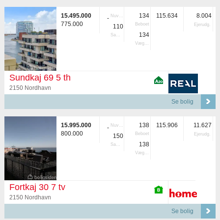
15.495.000
134
115.634
8.004
Nuvær.
-
775.000
Beboet
Ejerudg.
110
134
Samlet
Vægtet
Sundkaj 69 5 th
2150 Nordhavn
Se bolig
15.995.000
138
115.906
11.627
Nuvær.
-
800.000
Beboet
Ejerudg.
150
138
Samlet
Vægtet
Fortkaj 30 7 tv
2150 Nordhavn
Se bolig