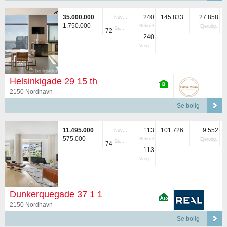
35.000.000
240
145.833
27.858
Nuvær.
-
1.750.000
Beboet
Ejerudg.
Samlet
72
240
Vægtet
Helsinkigade 29 15 th
2150 Nordhavn
Se bolig
11.495.000
113
101.726
9.552
Nuvær.
-
575.000
Beboet
Ejerudg.
Samlet
74
113
Vægtet
Dunkerquegade 37 1 1
2150 Nordhavn
Se bolig