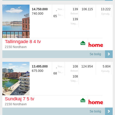
14.750.000
139
106.115
13.222
Nuvær.
-
740.000
Beboet
Ejerudg.
Samlet
65
139
Vægtet
Tallinngade 8 4 tv
2150 Nordhavn
Se bolig
13.495.000
108
124.954
5.804
Nuvær.
-
675.000
Beboet
Ejerudg.
Samlet
68
108
Vægtet
Sundkaj 7 5 tv
2150 Nordhavn
Se bolig