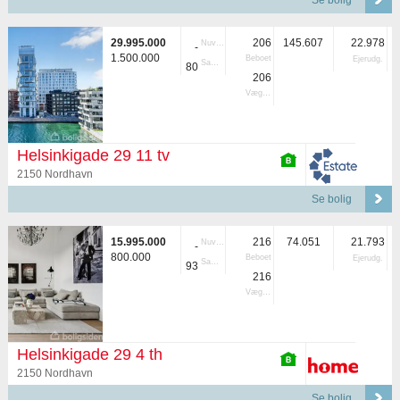
Se bolig
29.995.000
206
145.607
22.978
Nuvær.
-
1.500.000
Beboet
Ejerudg.
Samlet
80
206
Vægtet
Helsinkigade 29 11 tv
2150 Nordhavn
Se bolig
15.995.000
216
74.051
21.793
Nuvær.
-
800.000
Beboet
Ejerudg.
Samlet
93
216
Vægtet
Helsinkigade 29 4 th
2150 Nordhavn
Se bolig