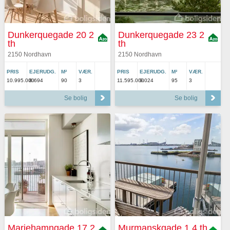
Dunkerquegade 20 2
Dunkerquegade 23 2
th
th
2150 Nordhavn
2150 Nordhavn
PRIS
EJERUDG.
M²
VÆR.
PRIS
EJERUDG.
M²
VÆR.
10.995.000
8.694
90
3
11.595.000
9.024
95
3
Se bolig
Se bolig
Mariehamngade 17 2
Murmanskgade 1 4 th