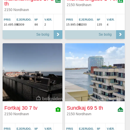
th
2150 Nordhavn
2150 Nordhavn
PRIS
EJERUDG.
M²
VÆR.
PRIS
EJERUDG.
M²
VÆR.
10.495.000
9.309
86
2
15.995.000
8.200
135
4
Se bolig
Se bolig
Fortkaj 30 7 tv
Sundkaj 69 5 th
2150 Nordhavn
2150 Nordhavn
PRIS
EJERUDG.
M²
VÆR.
PRIS
EJERUDG.
M²
VÆR.