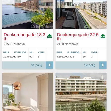
Dunkerquegade 18 3
Dunkerquegade 32 5
th
th
2150 Nordhavn
2150 Nordhavn
PRIS
EJERUDG.
M²
VÆR.
PRIS
EJERUDG.
M²
VÆR.
11.495.000
9.430
92
3
8.195.000
4.426
66
3
Se bolig
Se bolig