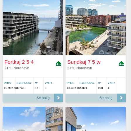
Fortkaj 2 5 4
Sundkaj 7 5 tv
2150 Nordhavn
2150 Nordhavn
PRIS
EJERUDG.
M²
VÆR.
PRIS
EJERUDG.
M²
VÆR.
10.995.000
7.748
87
3
13.495.000
5.804
108
4
Se bolig
Se bolig