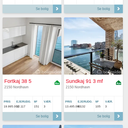
Se bolig
Se bolig
Fortkaj 38 5
Sundkaj 91 3 mf
2150 Nordhavn
2150 Nordhavn
PRIS
EJERUDG.
M²
VÆR.
PRIS
EJERUDG.
M²
VÆR.
19.995.000
12.117
151
3
13.495.000
6.132
105
3
Se bolig
Se bolig