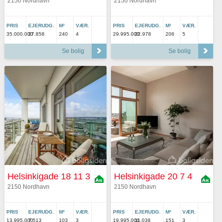
2150 Nordhavn
2150 Nordhavn
PRIS
EJERUDG.
M²
VÆR.
PRIS
EJERUDG.
M²
VÆR.
35.000.000
27.858
240
4
29.995.000
22.978
206
5
Se bolig
Se bolig
Helsinkigade 18 11 3
Helsinkigade 20 7 4
2150 Nordhavn
2150 Nordhavn
PRIS
EJERUDG.
M²
VÆR.
PRIS
EJERUDG.
M²
VÆR.
13.995.000
7.513
103
3
19.995.000
11.038
151
3