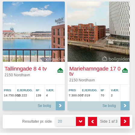
Tallinngade 8 4 tv
Mariehamngade 17 0
tv
2150 Nordhavn
2150 Nordhavn
PRIS
EJERUDG.
M²
VÆR.
PRIS
EJERUDG.
M²
VÆR.
14.750.000
13.222
139
4
7.300.000
7.019
70
2
Se bolig
Se bolig
Resultater pr. side
20
Side 1 af 3