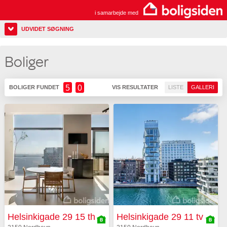
i samarbejde med
UDVIDET SØGNING
Boliger
5
0
BOLIGER FUNDET
VIS RESULTATER
LISTE
GALLERI
Helsinkigade 29 15 th
Helsinkigade 29 11 tv