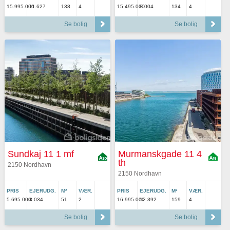
15.995.000
11.627
138
4
15.495.000
8.004
134
4
Se bolig
Se bolig
Sundkaj 11 1 mf
Murmanskgade 11 4
th
2150 Nordhavn
2150 Nordhavn
PRIS
EJERUDG.
M²
VÆR.
PRIS
EJERUDG.
M²
VÆR.
5.695.000
3.034
51
2
16.995.000
12.392
159
4
Se bolig
Se bolig