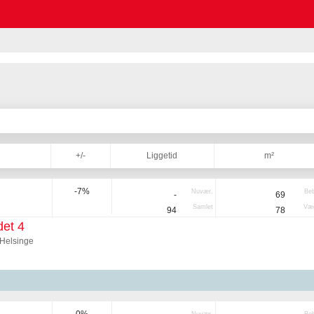
+/-
Liggetid
m²
-7%
Nuvær.
Be
-
69
Samlet
Væg
94
78
et 4
Helsinge