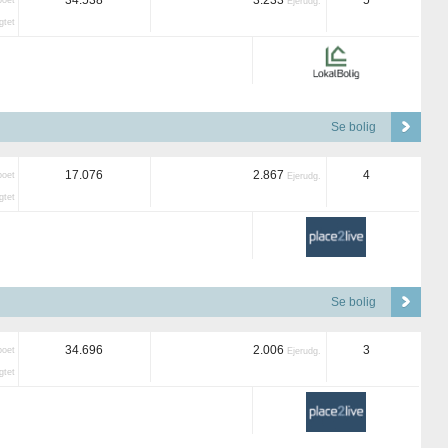
34.538
3.233
5
boet
Ejerudg.
tet
Se bolig
17.076
2.867
4
boet
Ejerudg.
tet
Se bolig
34.696
2.006
3
boet
Ejerudg.
tet