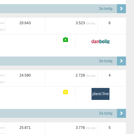
Se bolig
20.643
3.523
6
boet
Ejerudg.
tet
Se bolig
24.590
2.728
4
boet
Ejerudg.
tet
Se bolig
25.871
3.776
5
boet
Ejerudg.