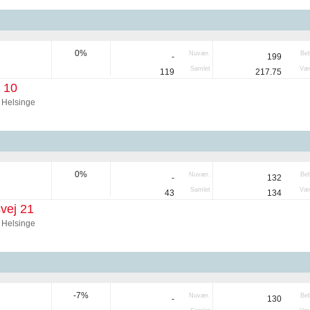
0%
Nuvær.
Be
-
199
Samlet
Væg
119
217.75
 10
 Helsinge
0%
Nuvær.
Be
-
132
Samlet
Væg
43
134
vej 21
 Helsinge
-7%
Nuvær.
Be
-
130