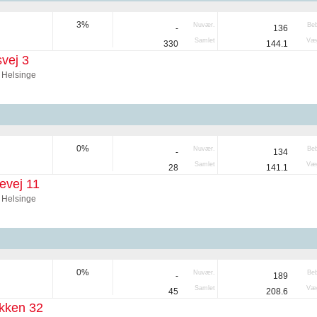
3%
Nuvær.
Be
-
136
Samlet
Væg
330
144.1
vej 3
 Helsinge
0%
Nuvær.
Be
-
134
Samlet
Væg
28
141.1
evej 11
 Helsinge
0%
Nuvær.
Be
-
189
Samlet
Væg
45
208.6
kken 32