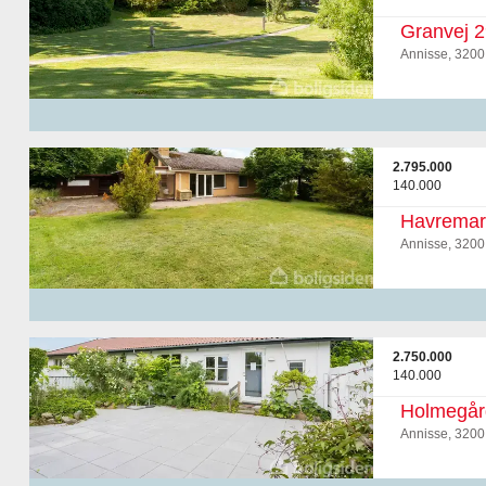
Granvej 2
Annisse, 3200
2.795.000
140.000
Havremar
Annisse, 3200
2.750.000
140.000
Holmegår
Annisse, 3200