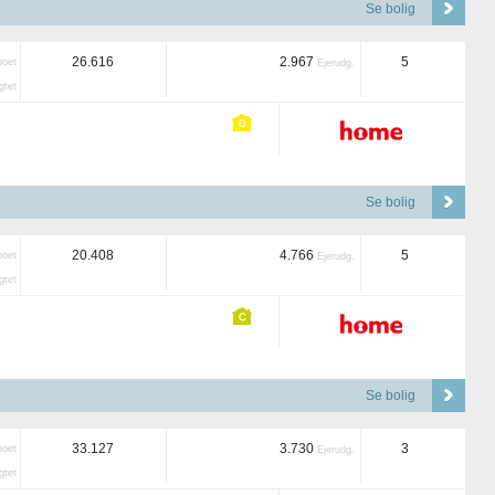
Se bolig
26.616
2.967
5
boet
Ejerudg.
tet
Se bolig
20.408
4.766
5
boet
Ejerudg.
tet
Se bolig
33.127
3.730
3
boet
Ejerudg.
tet