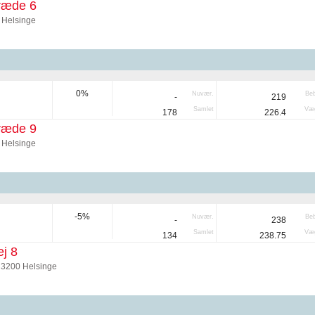
ræde 6
 Helsinge
0%
Nuvær.
Be
-
219
Samlet
Væg
178
226.4
ræde 9
 Helsinge
-5%
Nuvær.
Be
-
238
Samlet
Væg
134
238.75
j 8
 3200 Helsinge