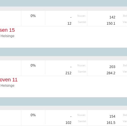
0%
Nuvær.
Be
-
142
Samlet
Væg
12
150.1
sen 15
 Helsinge
0%
Nuvær.
Be
-
203
Samlet
Væg
212
284.2
oven 11
 Helsinge
0%
Nuvær.
Be
-
154
Samlet
Væg
102
161.5