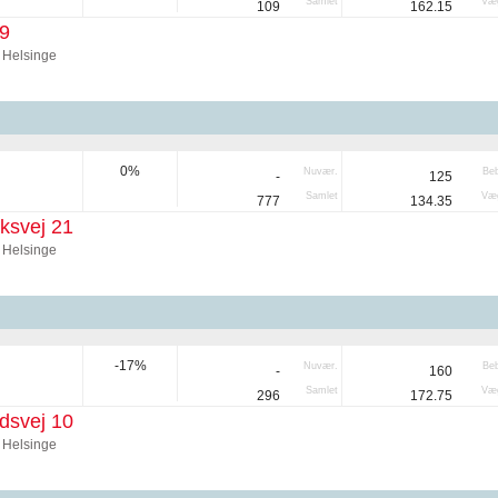
Samlet
Væg
109
162.15
9
 Helsinge
0%
Nuvær.
Be
-
125
Samlet
Væg
777
134.35
ksvej 21
 Helsinge
-17%
Nuvær.
Be
-
160
Samlet
Væg
296
172.75
dsvej 10
 Helsinge