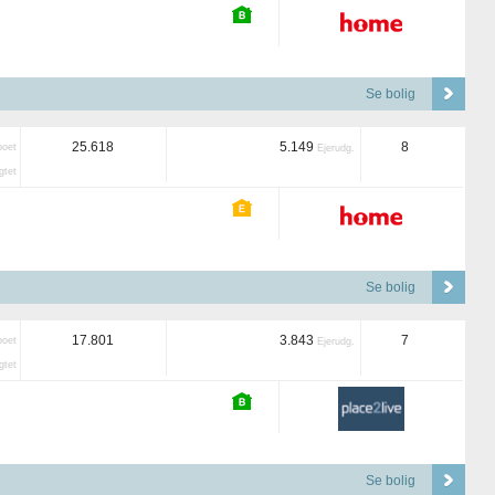
Se bolig
25.618
5.149
8
boet
Ejerudg.
tet
Se bolig
17.801
3.843
7
boet
Ejerudg.
tet
Se bolig