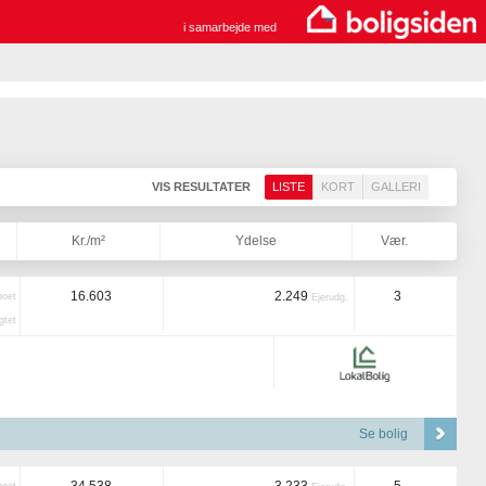
i samarbejde med
VIS RESULTATER
LISTE
KORT
GALLERI
Kr./m²
Ydelse
Vær.
16.603
2.249
3
boet
Ejerudg.
tet
Se bolig