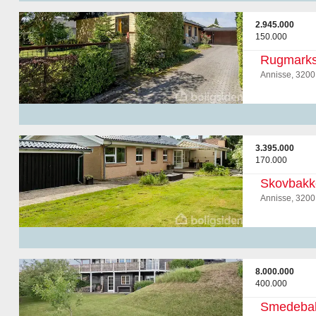
2.945.000
150.000
Rugmarks
Annisse, 3200
3.395.000
170.000
Skovbakk
Annisse, 3200
8.000.000
400.000
Smedeba