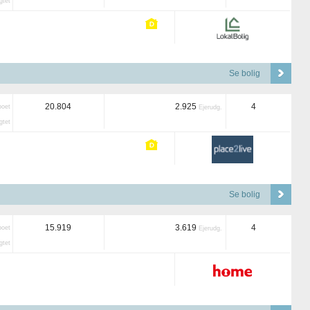
tet
Se bolig
20.804
2.925
4
boet
Ejerudg.
tet
Se bolig
15.919
3.619
4
boet
Ejerudg.
tet