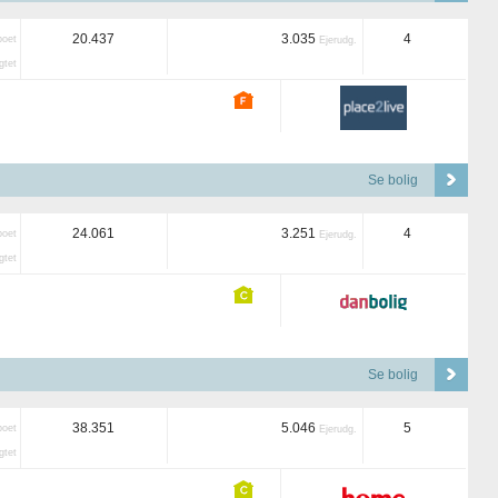
20.437
3.035
4
boet
Ejerudg.
tet
Se bolig
24.061
3.251
4
boet
Ejerudg.
tet
Se bolig
38.351
5.046
5
boet
Ejerudg.
tet