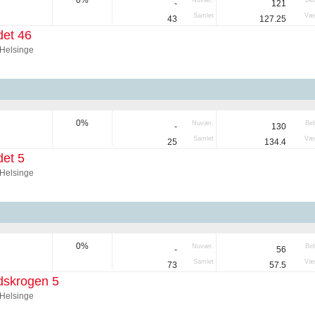
0%
Nuvær.
Be
-
121
Samlet
Væg
43
127.25
det 46
Helsinge
0%
Nuvær.
Be
-
130
Samlet
Væg
25
134.4
et 5
Helsinge
0%
Nuvær.
Be
-
56
Samlet
Væg
73
57.5
dskrogen 5
Helsinge