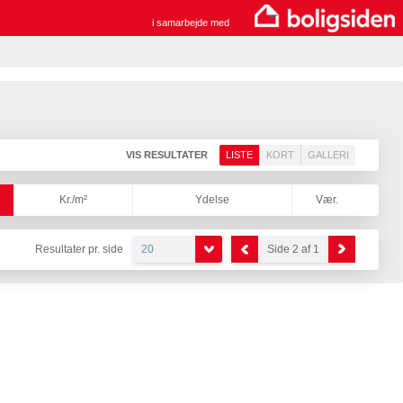
i samarbejde med
VIS RESULTATER
LISTE
KORT
GALLERI
Kr./m²
Ydelse
Vær.
Resultater pr. side
20
Side 2 af 1