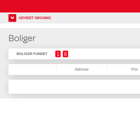
UDVIDET SØGNING
Boliger
1
8
BOLIGER FUNDET
Adresse
Pris