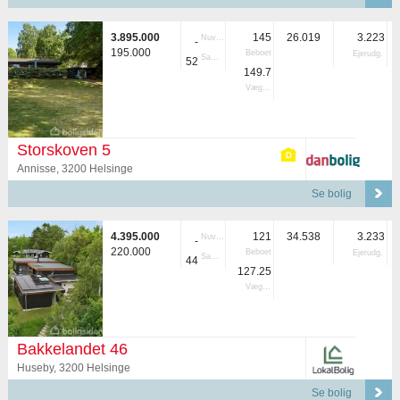
3.895.000
145
26.019
3.223
Nuvær.
-
195.000
Beboet
Ejerudg.
Samlet
52
149.7
Vægtet
Storskoven 5
Annisse, 3200 Helsinge
Se bolig
4.395.000
121
34.538
3.233
Nuvær.
-
220.000
Beboet
Ejerudg.
Samlet
44
127.25
Vægtet
Bakkelandet 46
Huseby, 3200 Helsinge
Se bolig