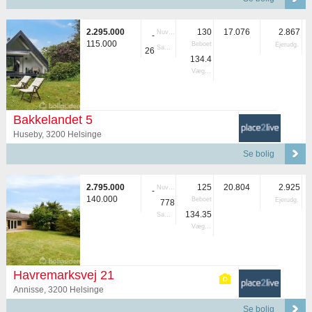
2.295.000
130
17.076
2.867
Nuvær.
-
115.000
Beboet
Ejerudg.
Samlet
26
134.4
Vægtet
Bakkelandet 5
Huseby, 3200 Helsinge
Se bolig
2.795.000
125
20.804
2.925
Nuvær.
-
140.000
Beboet
Ejerudg.
778
134.35
Samlet
Vægtet
Havremarksvej 21
Annisse, 3200 Helsinge
Se bolig