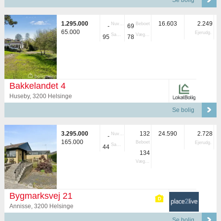
Se bolig
1.295.000
16.603
2.249
Nuvær.
Beboet
-
69
65.000
Ejerudg.
Samlet
Vægtet
95
78
Bakkelandet 4
Huseby, 3200 Helsinge
Se bolig
3.295.000
132
24.590
2.728
Nuvær.
-
165.000
Beboet
Ejerudg.
Samlet
44
134
Vægtet
Bygmarksvej 21
Annisse, 3200 Helsinge
Se bolig