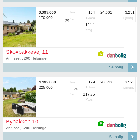
3.395.000
134
24.061
3.251
Nuvær.
-
170.000
Beboet
Ejerudg.
Samlet
29
141.1
Vægtet
Skovbakkevej 11
Annisse, 3200 Helsinge
Se bolig
4.495.000
199
20.643
3.523
Nuvær.
-
225.000
Beboet
Ejerudg.
120
217.75
Samlet
Vægtet
Bybakken 10
Annisse, 3200 Helsinge
Se bolig