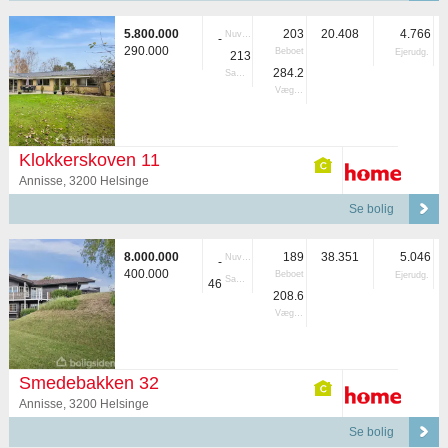
5.800.000
203
20.408
4.766
Nuvær.
-
290.000
Beboet
Ejerudg.
213
284.2
Samlet
Vægtet
Klokkerskoven 11
Annisse, 3200 Helsinge
Se bolig
8.000.000
189
38.351
5.046
Nuvær.
-
400.000
Beboet
Ejerudg.
Samlet
46
208.6
Vægtet
Smedebakken 32
Annisse, 3200 Helsinge
Se bolig