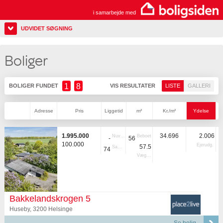
i samarbejde med
UDVIDET SØGNING
Boliger
1
8
BOLIGER FUNDET
VIS RESULTATER
LISTE
GALLERI
Adresse
Pris
Liggetid
m²
Kr./m²
Ydelse
1.995.000
34.696
2.006
Nuvær.
Beboet
-
56
100.000
Ejerudg.
57.5
Samlet
74
Vægtet
Bakkelandskrogen 5
Huseby, 3200 Helsinge