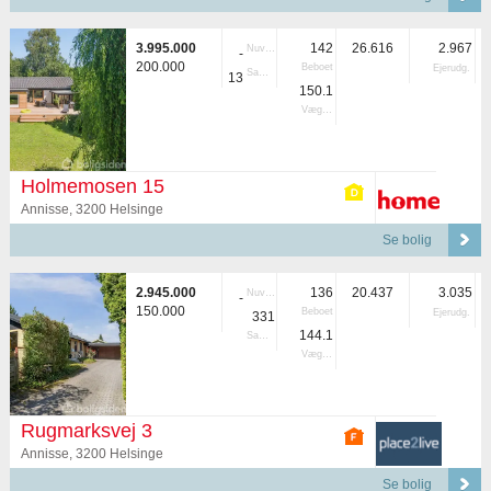
3.995.000
142
26.616
2.967
Nuvær.
-
200.000
Beboet
Ejerudg.
Samlet
13
150.1
Vægtet
Holmemosen 15
Annisse, 3200 Helsinge
Se bolig
2.945.000
136
20.437
3.035
Nuvær.
-
150.000
Beboet
Ejerudg.
331
144.1
Samlet
Vægtet
Rugmarksvej 3
Annisse, 3200 Helsinge
Se bolig