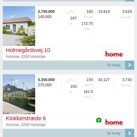
2.750.000
160
15.919
3.619
Nuvær.
-
140.000
Beboet
Ejerudg.
297
172.75
Samlet
Vægtet
Holmegårdsvej 10
Annisse, 3200 Helsinge
Se bolig
5.350.000
154
33.127
3.730
Nuvær.
-
270.000
Beboet
Ejerudg.
103
161.5
Samlet
Vægtet
Klokkerstræde 6
Annisse, 3200 Helsinge
Se bolig