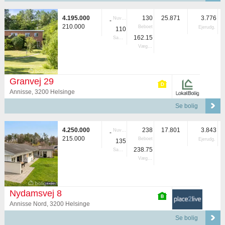
4.195.000
130
25.871
3.776
Nuvær.
-
210.000
Beboet
Ejerudg.
110
162.15
Samlet
Vægtet
Granvej 29
Annisse, 3200 Helsinge
Se bolig
4.250.000
238
17.801
3.843
Nuvær.
-
215.000
Beboet
Ejerudg.
135
238.75
Samlet
Vægtet
Nydamsvej 8
Annisse Nord, 3200 Helsinge
Se bolig