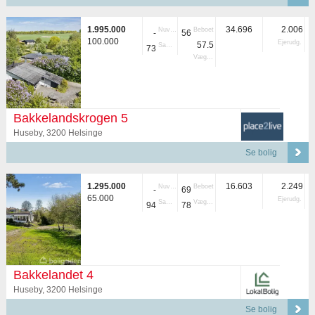
1.995.000
34.696
2.006
Nuvær.
Beboet
-
56
100.000
Ejerudg.
57.5
Samlet
73
Vægtet
Bakkelandskrogen 5
Huseby, 3200 Helsinge
Se bolig
1.295.000
16.603
2.249
Nuvær.
Beboet
-
69
65.000
Ejerudg.
Samlet
Vægtet
94
78
Bakkelandet 4
Huseby, 3200 Helsinge
Se bolig