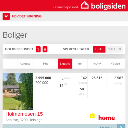
i samarbejde med
UDVIDET SØGNING
Boliger
1
8
BOLIGER FUNDET
VIS RESULTATER
LISTE
GALLERI
Adresse
Pris
Liggetid
m²
Kr./m²
Ydelse
3.995.000
142
26.616
2.967
Nuvær.
-
200.000
Beboet
Ejerudg.
Samlet
12
150.1
Vægtet
Holmemosen 15
Annisse, 3200 Helsinge