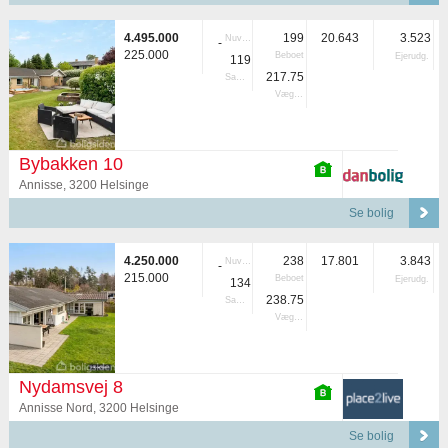
4.495.000
199
20.643
3.523
Nuvær.
-
225.000
Beboet
Ejerudg.
119
217.75
Samlet
Vægtet
Bybakken 10
Annisse, 3200 Helsinge
Se bolig
4.250.000
238
17.801
3.843
Nuvær.
-
215.000
Beboet
Ejerudg.
134
238.75
Samlet
Vægtet
Nydamsvej 8
Annisse Nord, 3200 Helsinge
Se bolig