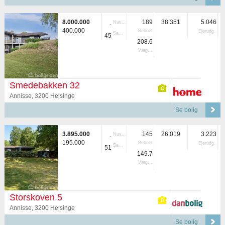
8.000.000
189
38.351
5.046
Nuvær.
-
400.000
Beboet
Ejerudg.
Samlet
45
208.6
Vægtet
Smedebakken 32
Annisse, 3200 Helsinge
Se bolig
3.895.000
145
26.019
3.223
Nuvær.
-
195.000
Beboet
Ejerudg.
Samlet
51
149.7
Vægtet
Storskoven 5
Annisse, 3200 Helsinge
Se bolig