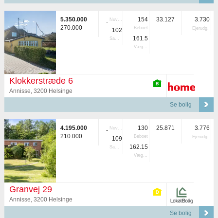
5.350.000
154
33.127
3.730
Nuvær.
-
270.000
Beboet
Ejerudg.
102
161.5
Samlet
Vægtet
Klokkerstræde 6
Annisse, 3200 Helsinge
Se bolig
4.195.000
130
25.871
3.776
Nuvær.
-
210.000
Beboet
Ejerudg.
109
162.15
Samlet
Vægtet
Granvej 29
Annisse, 3200 Helsinge
Se bolig