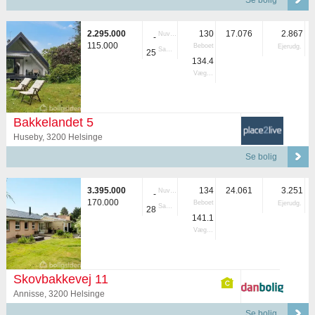
Se bolig
2.295.000
130
17.076
2.867
Nuvær.
-
115.000
Beboet
Ejerudg.
Samlet
25
134.4
Vægtet
Bakkelandet 5
Huseby, 3200 Helsinge
Se bolig
3.395.000
134
24.061
3.251
Nuvær.
-
170.000
Beboet
Ejerudg.
Samlet
28
141.1
Vægtet
Skovbakkevej 11
Annisse, 3200 Helsinge
Se bolig