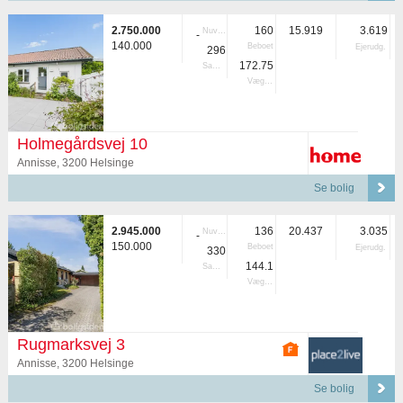
2.750.000
160
15.919
3.619
Nuvær.
-
140.000
Beboet
Ejerudg.
296
172.75
Samlet
Vægtet
Holmegårdsvej 10
Annisse, 3200 Helsinge
Se bolig
2.945.000
136
20.437
3.035
Nuvær.
-
150.000
Beboet
Ejerudg.
330
144.1
Samlet
Vægtet
Rugmarksvej 3
Annisse, 3200 Helsinge
Se bolig