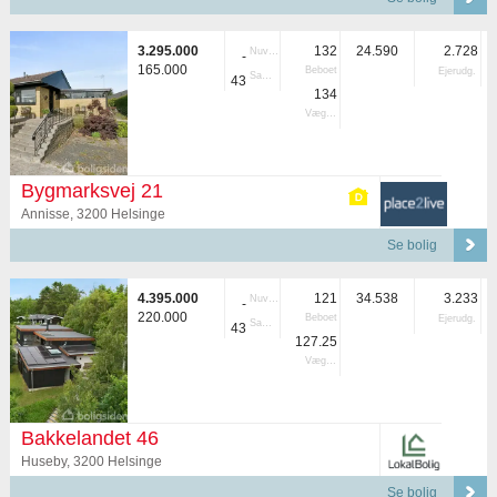
3.295.000
132
24.590
2.728
Nuvær.
-
165.000
Beboet
Ejerudg.
Samlet
43
134
Vægtet
Bygmarksvej 21
Annisse, 3200 Helsinge
Se bolig
4.395.000
121
34.538
3.233
Nuvær.
-
220.000
Beboet
Ejerudg.
Samlet
43
127.25
Vægtet
Bakkelandet 46
Huseby, 3200 Helsinge
Se bolig