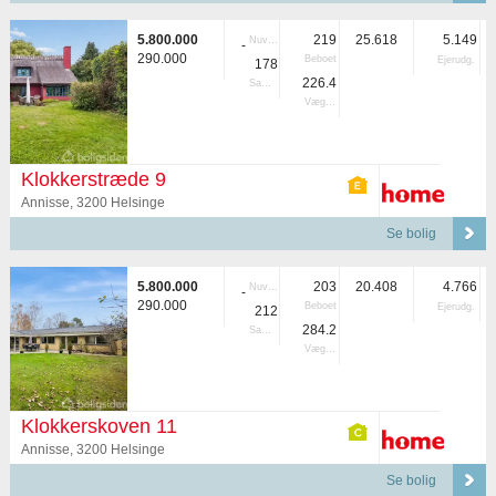
5.800.000
219
25.618
5.149
Nuvær.
-
290.000
Beboet
Ejerudg.
178
226.4
Samlet
Vægtet
Klokkerstræde 9
Annisse, 3200 Helsinge
Se bolig
5.800.000
203
20.408
4.766
Nuvær.
-
290.000
Beboet
Ejerudg.
212
284.2
Samlet
Vægtet
Klokkerskoven 11
Annisse, 3200 Helsinge
Se bolig