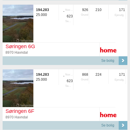
194.283
926
210
171
Nuvær.
-
25.000
Grund
Ejerudg.
623
Samlet
Søringen 6G
8970 Havndal
Se bolig
194.283
868
224
171
Nuvær.
-
25.000
Grund
Ejerudg.
623
Samlet
Søringen 6F
8970 Havndal
Se bolig