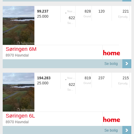
99.237
828
120
221
Nuvær.
-
25.000
Grund
Ejerudg.
622
Samlet
Søringen 6M
8970 Havndal
Se bolig
194.283
819
237
215
Nuvær.
-
25.000
Grund
Ejerudg.
622
Samlet
Søringen 6L
8970 Havndal
Se bolig