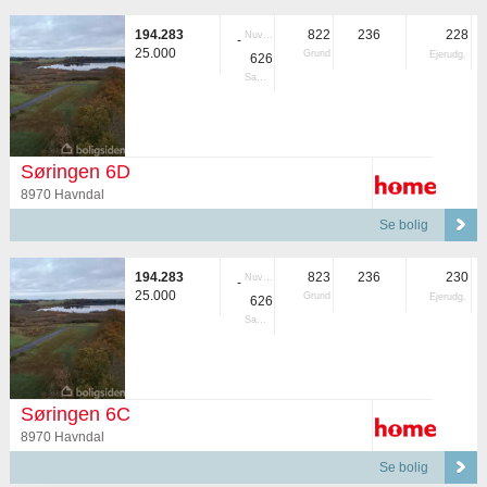
194.283
822
236
228
Nuvær.
-
25.000
Grund
Ejerudg.
626
Samlet
Søringen 6D
8970 Havndal
Se bolig
194.283
823
236
230
Nuvær.
-
25.000
Grund
Ejerudg.
626
Samlet
Søringen 6C
8970 Havndal
Se bolig