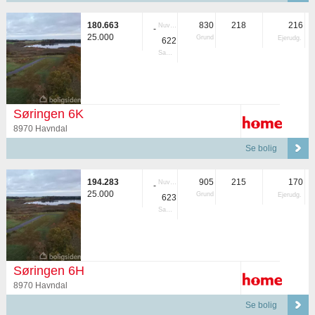
180.663
830
218
216
Nuvær.
-
25.000
Grund
Ejerudg.
622
Samlet
Søringen 6K
8970 Havndal
Se bolig
194.283
905
215
170
Nuvær.
-
25.000
Grund
Ejerudg.
623
Samlet
Søringen 6H
8970 Havndal
Se bolig