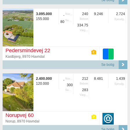
Se bolig
3.095.000
240
9.246
2.724
Nuvær.
-
155.000
Beboet
Ejerudg.
Samlet
80
334.75
Vægtet
Pedersmindevej 22
Kastbjerg, 8970 Havndal
Se bolig
2.400.000
212
8.481
1.439
Nuvær.
-
120.000
Beboet
Ejerudg.
300
283
Samlet
Vægtet
Norupvej 60
Norup, 8970 Havndal
Se bolig