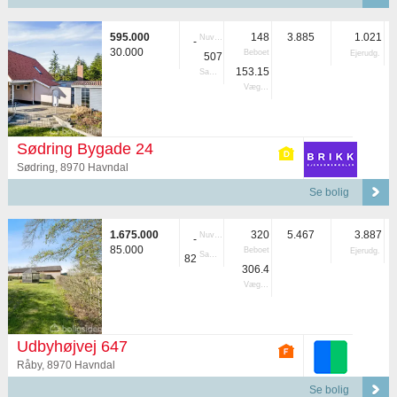
595.000
148
3.885
1.021
Nuvær.
-
30.000
Beboet
Ejerudg.
507
153.15
Samlet
Vægtet
Sødring Bygade 24
Sødring, 8970 Havndal
Se bolig
1.675.000
320
5.467
3.887
Nuvær.
-
85.000
Beboet
Ejerudg.
Samlet
82
306.4
Vægtet
Udbyhøjvej 647
Råby, 8970 Havndal
Se bolig