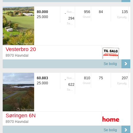
80.000
956
84
135
Nuvær.
-
25.000
Grund
Ejerudg.
294
Samlet
Vesterbro 20
8970 Havndal
Se bolig
60.883
810
75
207
Nuvær.
-
25.000
Grund
Ejerudg.
622
Samlet
Søringen 6N
8970 Havndal
Se bolig