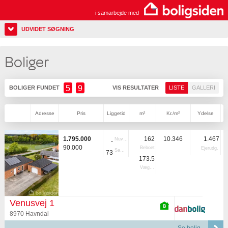
i samarbejde med
UDVIDET SØGNING
Boliger
5
9
BOLIGER FUNDET
VIS RESULTATER
LISTE
GALLERI
Adresse
Pris
Liggetid
m²
Kr./m²
Ydelse
1.795.000
162
10.346
1.467
Nuvær.
-
90.000
Beboet
Ejerudg.
Samlet
73
173.5
Vægtet
Venusvej 1
8970 Havndal