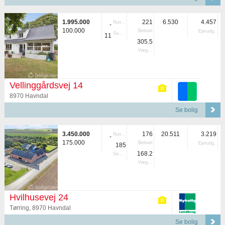
1.995.000
221
6.530
4.457
Nuvær.
-
100.000
Beboet
Ejerudg.
Samlet
11
305.5
Vægtet
Vellinggårdsvej 14
8970 Havndal
Se bolig
3.450.000
176
20.511
3.219
Nuvær.
-
175.000
Beboet
Ejerudg.
185
168.2
Samlet
Vægtet
Hvilhusevej 24
Tørring, 8970 Havndal
Se bolig