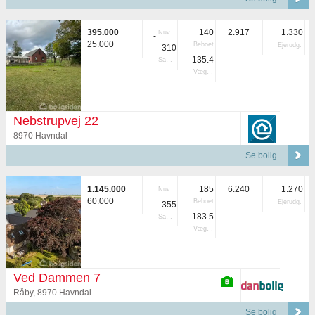
395.000
140
2.917
1.330
Nuvær.
-
25.000
Beboet
Ejerudg.
310
135.4
Samlet
Vægtet
Nebstrupvej 22
8970 Havndal
Se bolig
1.145.000
185
6.240
1.270
Nuvær.
-
60.000
Beboet
Ejerudg.
355
183.5
Samlet
Vægtet
Ved Dammen 7
Råby, 8970 Havndal
Se bolig