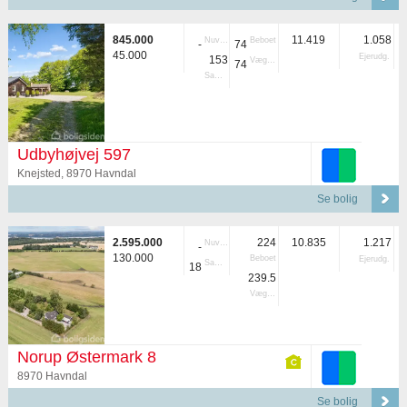
845.000
11.419
1.058
Nuvær.
Beboet
-
74
45.000
Ejerudg.
153
Vægtet
74
Samlet
Udbyhøjvej 597
Knejsted, 8970 Havndal
Se bolig
2.595.000
224
10.835
1.217
Nuvær.
-
130.000
Beboet
Ejerudg.
Samlet
18
239.5
Vægtet
Norup Østermark 8
8970 Havndal
Se bolig