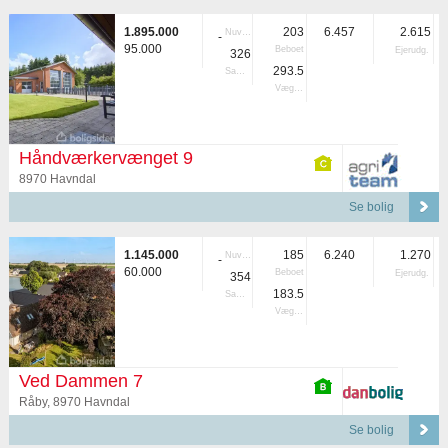
1.895.000
203
6.457
2.615
Nuvær.
-
95.000
Beboet
Ejerudg.
326
293.5
Samlet
Vægtet
Håndværkervænget 9
8970 Havndal
Se bolig
1.145.000
185
6.240
1.270
Nuvær.
-
60.000
Beboet
Ejerudg.
354
183.5
Samlet
Vægtet
Ved Dammen 7
Råby, 8970 Havndal
Se bolig