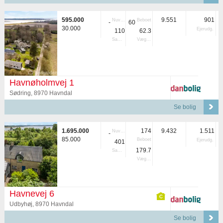
595.000
9.551
901
Nuvær.
Beboet
-
60
30.000
Ejerudg.
110
62.3
Samlet
Vægtet
Havnøholmvej 1
Sødring, 8970 Havndal
Se bolig
1.695.000
174
9.432
1.511
Nuvær.
-
85.000
Beboet
Ejerudg.
401
179.7
Samlet
Vægtet
Havnevej 6
Udbyhøj, 8970 Havndal
Se bolig