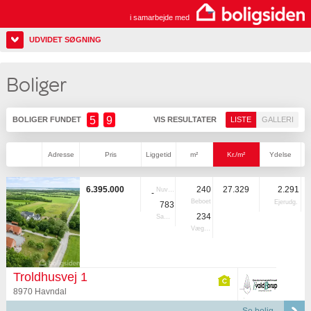
i samarbejde med
UDVIDET SØGNING
Boliger
5
9
BOLIGER FUNDET
VIS RESULTATER
LISTE
GALLERI
Adresse
Pris
Liggetid
m²
Kr./m²
Ydelse
6.395.000
240
27.329
2.291
Nuvær.
-
Beboet
Ejerudg.
783
234
Samlet
Vægtet
Troldhusvej 1
8970 Havndal