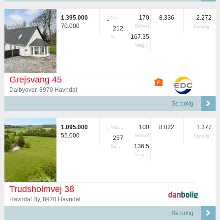
1.395.000
170
8.336
2.272
Nuvær.
-
70.000
Beboet
Ejerudg.
212
167.35
Samlet
Vægtet
Grejsvang 45
Dalbyover, 8970 Havndal
Se bolig
1.095.000
100
8.022
1.377
Nuvær.
-
55.000
Beboet
Ejerudg.
257
136.5
Samlet
Vægtet
Trudsholmvej 38
Havndal By, 8970 Havndal
Se bolig