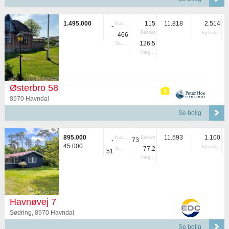
1.495.000
115
11.818
2.514
Nuvær.
-
Beboet
Ejerudg.
466
126.5
Samlet
Vægtet
Østerbro 58
8970 Havndal
Se bolig
895.000
11.593
1.100
Nuvær.
Beboet
-
73
45.000
Ejerudg.
77.2
Samlet
51
Vægtet
Havnøvej 7
Sødring, 8970 Havndal
Se bolig