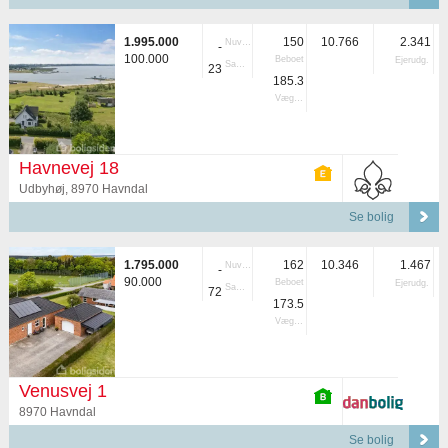
1.995.000
150
10.766
2.341
Nuvær.
-
100.000
Beboet
Ejerudg.
Samlet
23
185.3
Vægtet
Havnevej 18
Udbyhøj, 8970 Havndal
Se bolig
1.795.000
162
10.346
1.467
Nuvær.
-
90.000
Beboet
Ejerudg.
Samlet
72
173.5
Vægtet
Venusvej 1
8970 Havndal
Se bolig