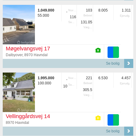
1.049.000
103
8.005
1.311
Nuvær.
-
55.000
Beboet
Ejerudg.
116
131.05
Samlet
Vægtet
Møgelvangsvej 17
Dalbyover, 8970 Havndal
Se bolig
1.995.000
221
6.530
4.457
Nuvær.
-
100.000
Beboet
Ejerudg.
Samlet
10
305.5
Vægtet
Vellinggårdsvej 14
8970 Havndal
Se bolig