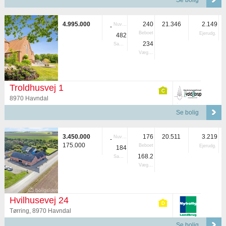
Se bolig
4.995.000
240
21.346
2.149
Nuvær.
-
Beboet
Ejerudg.
482
234
Samlet
Vægtet
Troldhusvej 1
8970 Havndal
Se bolig
3.450.000
176
20.511
3.219
Nuvær.
-
175.000
Beboet
Ejerudg.
184
168.2
Samlet
Vægtet
Hvilhusevej 24
Tørring, 8970 Havndal
Se bolig