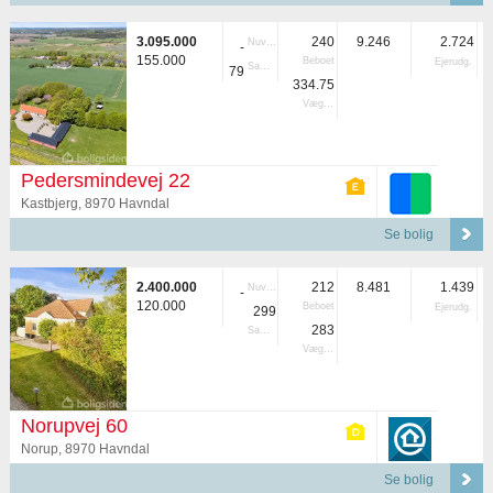
3.095.000
240
9.246
2.724
Nuvær.
-
155.000
Beboet
Ejerudg.
Samlet
79
334.75
Vægtet
Pedersmindevej 22
Kastbjerg, 8970 Havndal
Se bolig
2.400.000
212
8.481
1.439
Nuvær.
-
120.000
Beboet
Ejerudg.
299
283
Samlet
Vægtet
Norupvej 60
Norup, 8970 Havndal
Se bolig