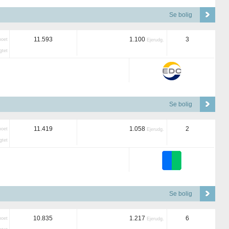
Se bolig
11.593
1.100
3
boet
Ejerudg.
tet
Se bolig
11.419
1.058
2
boet
Ejerudg.
tet
Se bolig
10.835
1.217
6
boet
Ejerudg.