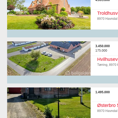
4.995.000
Troldhusv
8970 Havndal
3.450.000
175.000
Hvilhusev
Tørring, 8970
1.495.000
Østerbro 
8970 Havndal