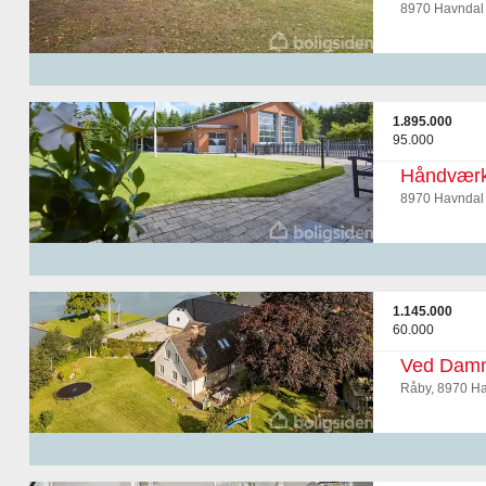
8970 Havndal
1.895.000
95.000
Håndværk
8970 Havndal
1.145.000
60.000
Ved Dam
Råby, 8970 H