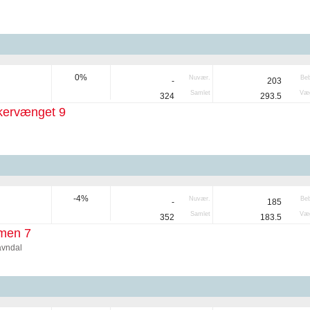
0%
Nuvær.
Be
-
203
Samlet
Væg
324
293.5
ervænget 9
-4%
Nuvær.
Be
-
185
Samlet
Væg
352
183.5
men 7
avndal