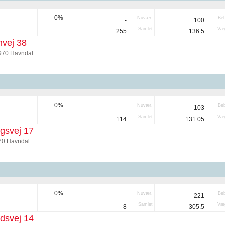
0%
Nuvær.
Be
-
100
Samlet
Væg
255
136.5
vej 38
970 Havndal
0%
Nuvær.
Be
-
103
Samlet
Væg
114
131.05
gsvej 17
70 Havndal
0%
Nuvær.
Be
-
221
Samlet
Væg
8
305.5
rdsvej 14