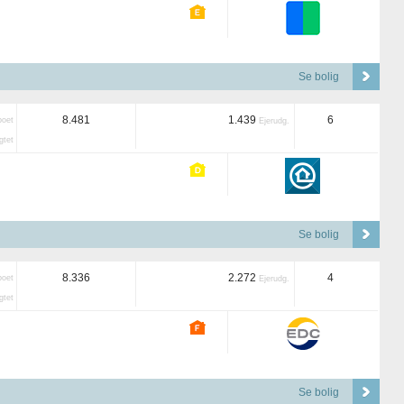
Se bolig
8.481
1.439
6
boet
Ejerudg.
tet
Se bolig
8.336
2.272
4
boet
Ejerudg.
tet
Se bolig