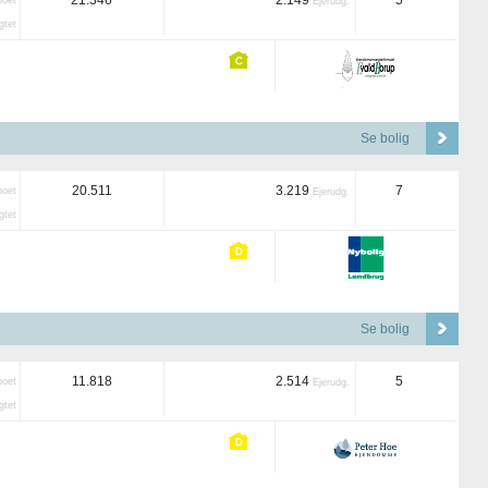
21.346
2.149
5
boet
Ejerudg.
tet
Se bolig
20.511
3.219
7
boet
Ejerudg.
tet
Se bolig
11.818
2.514
5
boet
Ejerudg.
tet