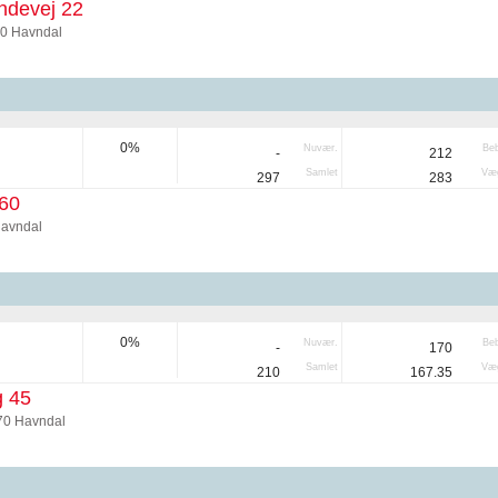
ndevej 22
70 Havndal
0%
Nuvær.
Be
-
212
Samlet
Væg
297
283
60
Havndal
0%
Nuvær.
Be
-
170
Samlet
Væg
210
167.35
g 45
70 Havndal