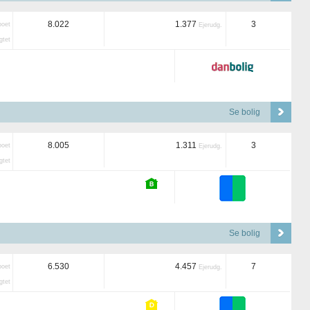
8.022
1.377
3
boet
Ejerudg.
tet
Se bolig
8.005
1.311
3
boet
Ejerudg.
tet
Se bolig
6.530
4.457
7
boet
Ejerudg.
tet