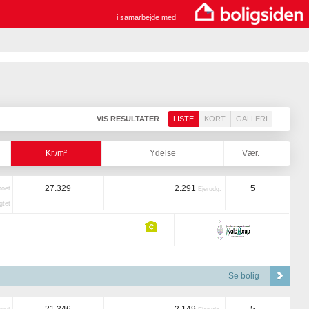
i samarbejde med
VIS RESULTATER
LISTE
KORT
GALLERI
Kr./m²
Ydelse
Vær.
27.329
2.291
5
boet
Ejerudg.
tet
Se bolig