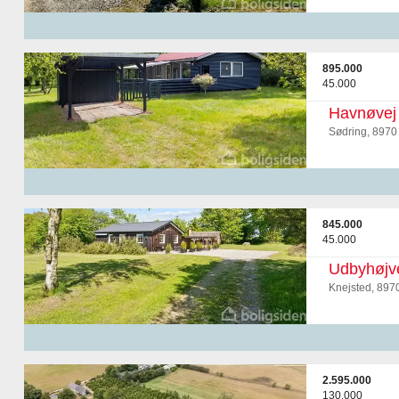
895.000
45.000
Havnøvej
Sødring, 8970
845.000
45.000
Udbyhøjv
Knejsted, 897
2.595.000
130.000