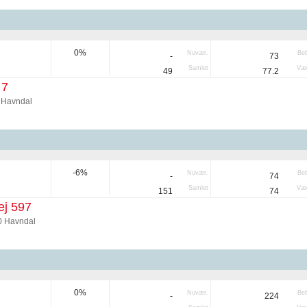
0%
Nuvær.
Be
-
73
Samlet
Væg
49
77.2
 7
 Havndal
-6%
Nuvær.
Be
-
74
Samlet
Væg
151
74
ej 597
0 Havndal
0%
Nuvær.
Be
-
224