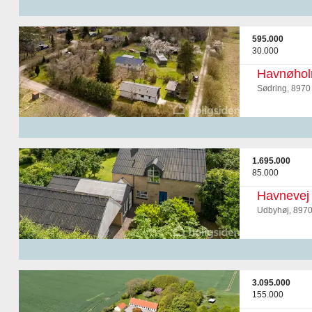
595.000
30.000
Havnøhol
Sødring, 8970
1.695.000
85.000
Havnevej
Udbyhøj, 897
3.095.000
155.000