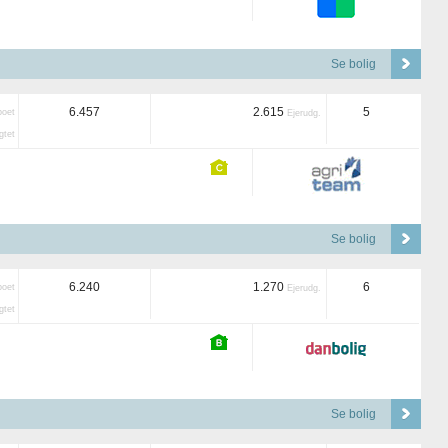
Se bolig
6.457
2.615
5
boet
Ejerudg.
tet
Se bolig
6.240
1.270
6
boet
Ejerudg.
tet
Se bolig