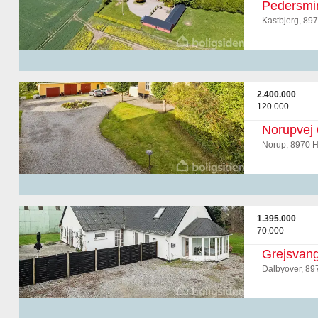
Pedersmi
Kastbjerg, 89
2.400.000
120.000
Norupvej 
Norup, 8970 
1.395.000
70.000
Grejsvan
Dalbyover, 89