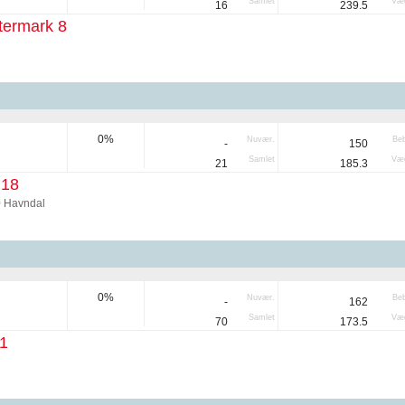
Samlet
Væg
16
239.5
termark 8
0%
Nuvær.
Be
-
150
Samlet
Væg
21
185.3
 18
0 Havndal
0%
Nuvær.
Be
-
162
Samlet
Væg
70
173.5
1