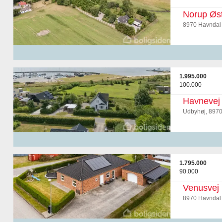
Norup Øs
8970 Havndal
1.995.000
100.000
Havnevej
Udbyhøj, 897
1.795.000
90.000
Venusvej 
8970 Havndal