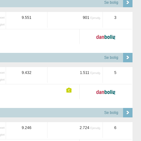
Se bolig
9.551
901
3
boet
Ejerudg.
tet
Se bolig
9.432
1.511
5
boet
Ejerudg.
tet
Se bolig
9.246
2.724
6
boet
Ejerudg.
tet