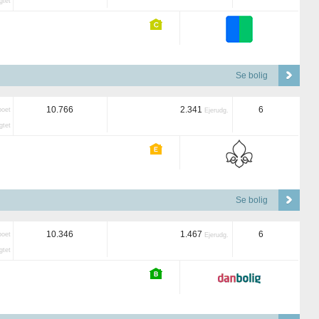
tet
Se bolig
10.766
2.341
6
boet
Ejerudg.
tet
Se bolig
10.346
1.467
6
boet
Ejerudg.
tet