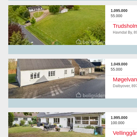
1.095.000
55.000
Trudsholm
Havndal By, 8
1.049.000
55.000
Møgelvan
Dalbyover, 89
1.995.000
100.000
Vellinggå