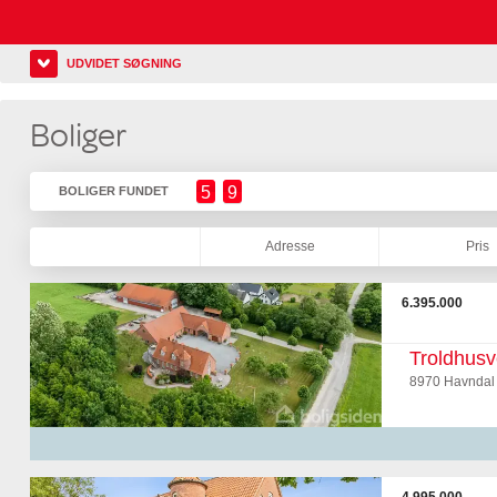
UDVIDET SØGNING
Boliger
5
9
BOLIGER FUNDET
Adresse
Pris
6.395.000
Troldhusv
8970 Havndal