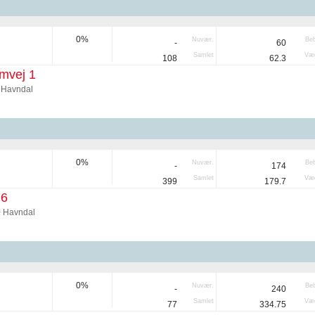
0%
Nuvær.
Be
-
60
Samlet
Væg
108
62.3
mvej 1
 Havndal
0%
Nuvær.
Be
-
174
Samlet
Væg
399
179.7
 6
0 Havndal
0%
Nuvær.
Be
-
240
Samlet
Væg
77
334.75