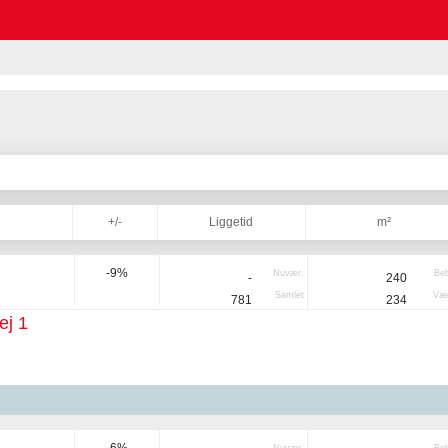
+/-
Liggetid
m²
-9%
Nuvær.
Be
-
240
Samlet
Væg
781
234
ej 1