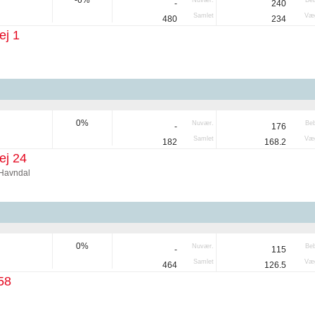
-6%
Nuvær.
Be
-
240
Samlet
Væg
480
234
ej 1
0%
Nuvær.
Be
-
176
Samlet
Væg
182
168.2
ej 24
 Havndal
0%
Nuvær.
Be
-
115
Samlet
Væg
464
126.5
58