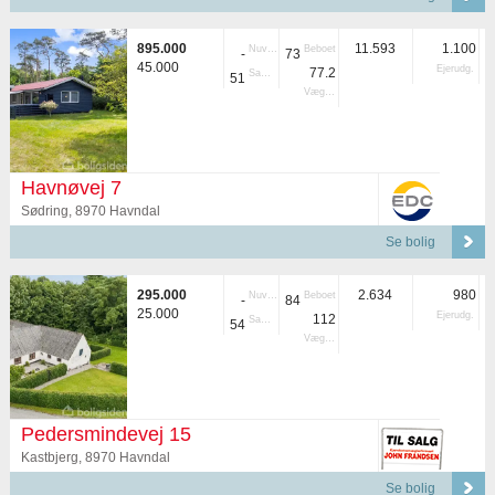
895.000
11.593
1.100
Nuvær.
Beboet
-
73
45.000
Ejerudg.
77.2
Samlet
51
Vægtet
Havnøvej 7
Sødring, 8970 Havndal
Se bolig
295.000
2.634
980
Nuvær.
Beboet
-
84
25.000
Ejerudg.
112
Samlet
54
Vægtet
Pedersmindevej 15
Kastbjerg, 8970 Havndal
Se bolig