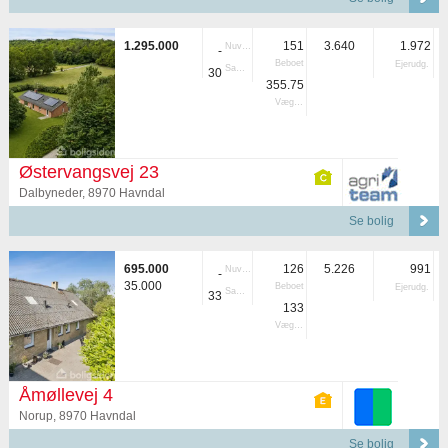
1.295.000
151
3.640
1.972
Nuvær.
-
Beboet
Ejerudg.
Samlet
30
355.75
Vægtet
Østervangsvej 23
Dalbyneder, 8970 Havndal
Se bolig
695.000
126
5.226
991
Nuvær.
-
35.000
Beboet
Ejerudg.
Samlet
33
133
Vægtet
Åmøllevej 4
Norup, 8970 Havndal
Se bolig