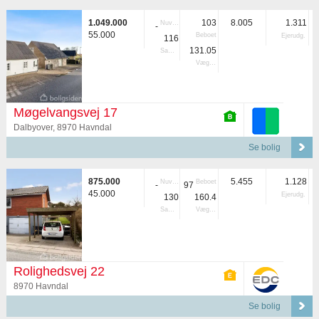
1.049.000
103
8.005
1.311
Nuvær.
-
55.000
Beboet
Ejerudg.
116
131.05
Samlet
Vægtet
Møgelvangsvej 17
Dalbyover, 8970 Havndal
Se bolig
875.000
5.455
1.128
Nuvær.
Beboet
-
97
45.000
Ejerudg.
130
160.4
Samlet
Vægtet
Rolighedsvej 22
8970 Havndal
Se bolig