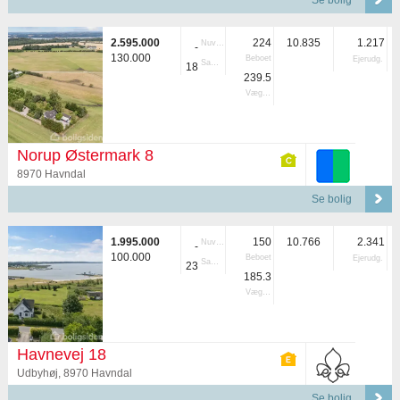
Se bolig
2.595.000
224
10.835
1.217
Nuvær.
-
130.000
Beboet
Ejerudg.
Samlet
18
239.5
Vægtet
Norup Østermark 8
8970 Havndal
Se bolig
1.995.000
150
10.766
2.341
Nuvær.
-
100.000
Beboet
Ejerudg.
Samlet
23
185.3
Vægtet
Havnevej 18
Udbyhøj, 8970 Havndal
Se bolig