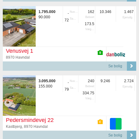
1.795.000
162
10.346
1.467
Nuvær.
-
90.000
Beboet
Ejerudg.
Samlet
72
173.5
Vægtet
Venusvej 1
8970 Havndal
Se bolig
3.095.000
240
9.246
2.724
Nuvær.
-
155.000
Beboet
Ejerudg.
Samlet
79
334.75
Vægtet
Pedersmindevej 22
Kastbjerg, 8970 Havndal
Se bolig