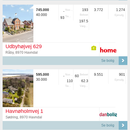
745.000
193
3.772
1.274
Nuvær.
-
40.000
Beboet
Ejerudg.
Samlet
93
197.5
Vægtet
Udbyhøjvej 629
Råby, 8970 Havndal
Se bolig
595.000
9.551
901
Nuvær.
Beboet
-
60
30.000
Ejerudg.
110
62.3
Samlet
Vægtet
Havnøholmvej 1
Sødring, 8970 Havndal
Se bolig