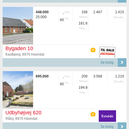
448.000
168
2.467
1.415
Nuvær.
-
25.000
Beboet
Ejerudg.
Samlet
60
181.6
Vægtet
Bygaden 10
Kastbjerg, 8970 Havndal
Se bolig
695.000
200
3.568
1.210
Nuvær.
-
Beboet
Ejerudg.
Samlet
60
194.8
Vægtet
Udbyhøjvej 620
Råby, 8970 Havndal
Se bolig