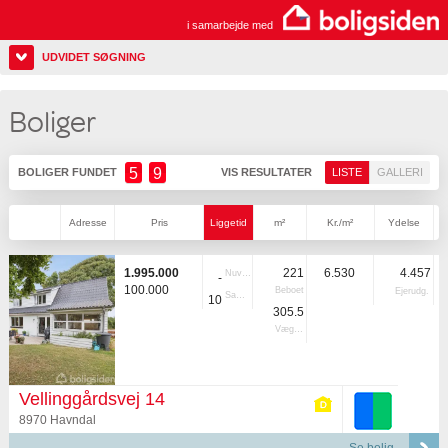
i samarbejde med
UDVIDET SØGNING
Boliger
5
9
BOLIGER FUNDET
VIS RESULTATER
LISTE
GALLERI
Adresse
Pris
Liggetid
m²
Kr./m²
Ydelse
1.995.000
221
6.530
4.457
Nuvær.
-
100.000
Beboet
Ejerudg.
Samlet
10
305.5
Vægtet
Vellinggårdsvej 14
8970 Havndal