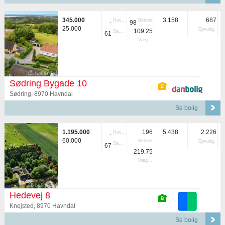
345.000
3.158
687
Nuvær.
Beboet
-
98
25.000
Ejerudg.
109.25
Samlet
61
Vægtet
Sødring Bygade 10
Sødring, 8970 Havndal
Se bolig
1.195.000
196
5.438
2.226
Nuvær.
-
60.000
Beboet
Ejerudg.
Samlet
67
219.75
Vægtet
Hedevej 8
Knejsted, 8970 Havndal
Se bolig