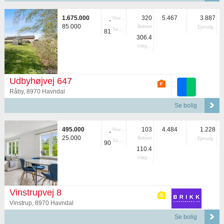
1.675.000
320
5.467
3.887
Nuvær.
-
85.000
Beboet
Ejerudg.
Samlet
81
306.4
Vægtet
Udbyhøjvej 647
Råby, 8970 Havndal
Se bolig
495.000
103
4.484
1.228
Nuvær.
-
25.000
Beboet
Ejerudg.
Samlet
90
110.4
Vægtet
Vinstrupvej 8
Vinstrup, 8970 Havndal
Se bolig