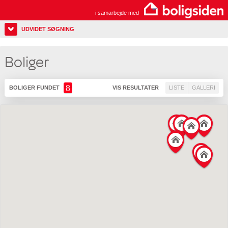
i samarbejde med
UDVIDET SØGNING
Boliger
8
BOLIGER FUNDET
VIS RESULTATER
LISTE
GALLERI