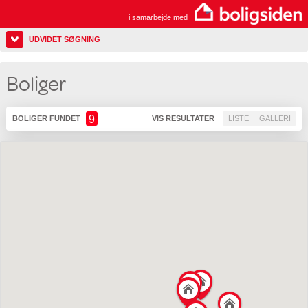
i samarbejde med
UDVIDET SØGNING
Boliger
9
BOLIGER FUNDET
VIS RESULTATER
LISTE
GALLERI