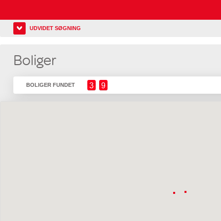
UDVIDET SØGNING
Boliger
3
9
BOLIGER FUNDET