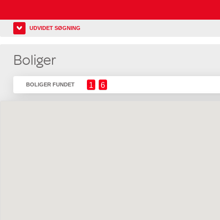
UDVIDET SØGNING
Boliger
1
6
BOLIGER FUNDET