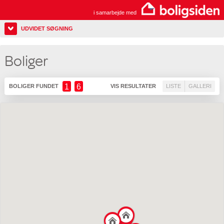
i samarbejde med
UDVIDET SØGNING
Boliger
1
6
BOLIGER FUNDET
VIS RESULTATER
LISTE
GALLERI